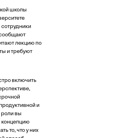
ской школы
верситете
 сотрудники
и сообщают
итают лекцию по
ты и требуют
стро включить
перспективе,
осрочной
продуктивной и
 роли вы
ю концепцию
ь то, что у них