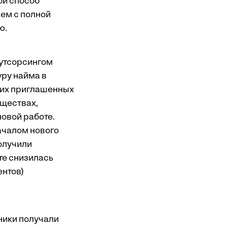
ой способ
ем с полной
ю.
аутсорсингом
ру найма в
ьких приглашенных
уществах,
новой работе.
ачалом нового
получили
те снизилась
ентов)
ники получали