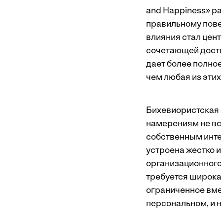
and Happiness» р
правильному пове
влияния стал цен
сочетающей дости
дает более полно
чем любая из этих
Бихевиористская 
намерениям не вс
собственным инте
устроена жестко 
организационного
требуется широкая
ограниченное вме
персональном, и 