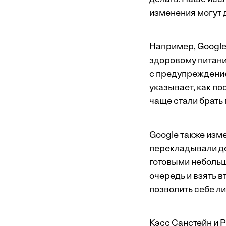
изменения могут 
Например, Google
здоровому питанию
с предупреждение
указывает, как по
чаще стали брать
Google также изм
перекладывали дес
готовыми небольш
очередь и взять 
позволить себе л
Кэсс Санстейн и Р