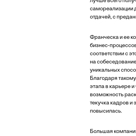
лучше всего получ
самореализации д
отдачей, с преда
Франческа и ее к
бизнес-процессов
соответствии с э
на собеседование
уникальных способ
Благодаря такому
этапа в карьере и
возможность раск
текучка кадров и
повысилась.
Большая компания