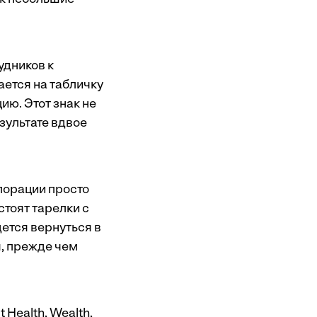
удников к
ается на табличку
ю. Этот знак не
зультате вдвое
порации просто
стоят тарелки с
ется вернуться в
, прежде чем
 Health, Wealth,