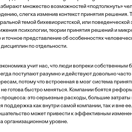
азбирают множество возможностей «подтолкнуть» чел
дению, слегка изменив контекст принятия решения. 
тральной темой бихевиористской, или поведенческой 
жения психологии, теории принятия решений и микр
е и точное представление об особенностях человечес
 дисциплин по отдельности.
экономика учит нас, что люди вопреки собственным 
егда поступают разумно и действуют довольно част
ресам, потому что встроенная в мозг система приня
и не готова быстро меняться. Компании боятся рефор
 процесса: это серьезные расходы, большие затраты
 поддержка как внутри самой компании, так и вне ее
шательство может привести к эффективным изменен
на организационном уровне.