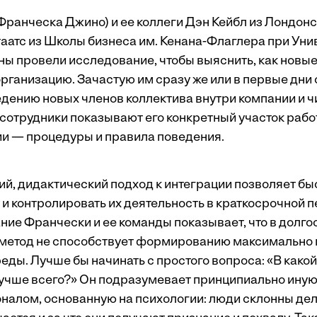
(Франческа Джино) и ее коллеги Дэн Кейбл из Лондон
таатс из Школы бизнеса им. Кенана-Флаглера при Уни
ы провели исследование, чтобы выяснить, как новые
организацию. Зачастую им сразу же или в первые дн
едению новых членов коллектива внутри компании и ч
 сотрудники показывают его конкретный участок рабо
ии — процедуры и правила поведения.
ий, дидактический подход к интеграции позволяет бы
 и контролировать их деятельность в краткосрочной 
ние Франчески и ее команды показывает, что в долг
 метод не способствует формированию максимально 
ды. Лучше бы начинать с простого вопроса: «В какой
лучше всего?» Он подразумевает принципиально ину
алом, основанную на психологии: люди склонны делат