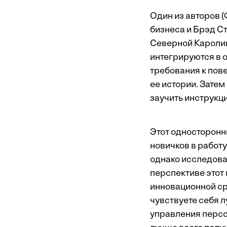
Один из авторов 
бизнеса и Брэд С
Северной Каролин
интегрируются в 
требования к пов
ее истории. Затем
заучить инструкц
Этот односторонн
новичков в работу
однако исследова
перспективе этот
инновационной сре
чувствуете себя 
управления персон