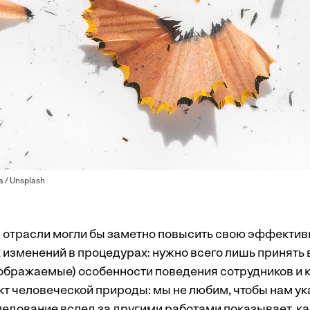
a / Unsplash
 отрасли могли бы заметно повысить свою эффективн
 изменений в процедурах: нужно всего лишь принять
оображаемые) особенности поведения сотрудников и к
кт человеческой природы: мы не любим, чтобы нам ук
ледование вслед за другими работами показывает, к