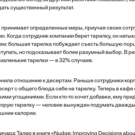
дать существенный результат.
 принимает определенные меры, приучая своих сотр
. Когда сотрудник компании берет тарелку, он натык
м: большая тарелка побуждает съесть большую порци
ступать, но подсказывает более разумный выбор. В ре
 маленькие тарелки — в 32% случаев.
енила отношение к десертам. Раньше сотрудники кор
ерт с общего блюда себе на тарелку. Теперь в кафе 
ими угощениями. Если кто-то хочет добавки, ему прид
вторую тарелку — человек вынужден подумать дважды
ишние калории.
ичард Талер в книге «Nudge: Improving Decisions about