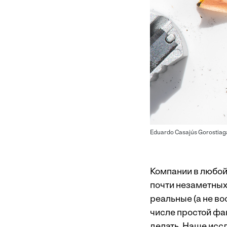
Eduardo Casajús Gorostiag
Компании в любой
почти незаметных
реальные (а не в
числе простой фа
делать. Наше исс