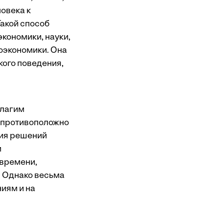
овека к
Такой способ
экономики, науки,
оэкономики. Она
кого поведения,
благим
о противоположно
тия решений
м
 времени,
. Однако весьма
иям и на