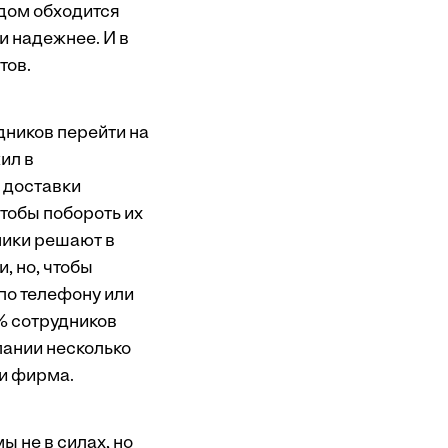
 дом обходится
 и надежнее. И в
тов.
дников перейти на
ил в
 доставки
Чтобы побороть их
ники решают в
, но, чтобы
по телефону или
0% сотрудников
пании несколько
 и фирма.
 не в силах, но