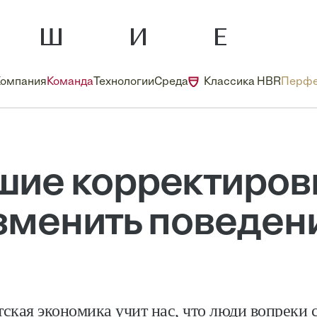
Компания
Команда
Технологии
Среда
Классика HBR
Перфе
ие корректиров
зменить поведен
ская экономика учит нас, что люди вопреки