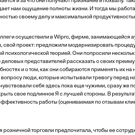
ается и за что они получают признание и похвалу. Так
ает нам ощущение полноты жизни. И тогда мы работа
нностью своему делу и максимальной продуктивность
оллеги осуществили в Wipro, фирме, занимающейся 
, свой проект: предложили модернизировать процеду
той психологической теорией. Они попросили нескол
 деловых представителей рассказать о своих преим
ностях и о том, как они собираются применять их на 
 вопросу люди, которые испытывали тревогу перед н
 чувствовали себя здесь пока еще чужими, сразу же 
рыть свое подлинное Я с лучшей стороны. В результа
 эффективность работы (оцениваемая по отзывам кли
 розничной торговли предпочитала, чтобы ее сотруд