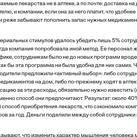
емые лекарства не в аптеке, а по почте: доставка на
елю, и компании, если она за него платит, что удобнее
и реже забывают пополнить запас нужных медикамен
ериальных стимулов удалось убедить лишь 5% сотру
гда компания попробовала иной метод. Ее персонал ж
ике, сотрудникам было не до новых программ вроде
как бы эта программа ни была удобна для них самих. 
водители предложили «активный выбор»: либо сотруд
едикаментов на дом, либо по-прежнему ходят в аптеки
сацию за эти расходы, обязательно нужно известить (
именно способ они предпочитают. Результат: около 4
 способ приобретения лекарств, что сэкономило ком
ов за год. Деньги поделили между собой сотрудники
зывают, что изменить характер мышления человека мы