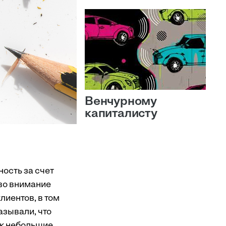
Венчурному
капиталисту
ость за счет
 во внимание
лиентов, в том
азывали, что
ак небольшие