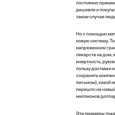
постоянно принима
дешевле и покупат
таком случае люд
Но с помощью мат
новую систему. То
напряженном граф
лекарств на дом, 
инертность, руко
пользу доставки м
сохранить компен
письмом), какой 
перешло на новый
миллионов доллар
Эти примеры пока