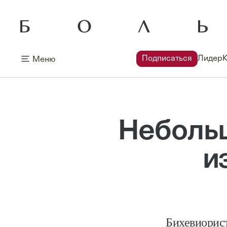
Подписаться
Лидер
Меню
Небольш
и
Бихевиорист