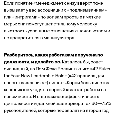
Если понятие «менеджмент снизу вверх» тоже
вызывает у вас ассоциации с «подлизыванием»
или «интригами», то вот вам простые и четкие
меры: они помогут щепетильному человеку
выстроить успешные отношения с начальством и
не превратиться в манипулятора.
Разберитесь, какая работа вам поручена по
должности, и делайте ее.
Казалось бы, совет
очевидный, но Пэм Фокс Роллин в книге «42 Rules
for Your New Leadership Role» («42 правила для
нового начальника») пишет: «Корни большинства
конфликтов уходят в первый квартал работы на
новом месте. И еще важнее: эффективность
деятельности и дальнейшая карьера тех 60—75%
руководителей, которые перевалят на второй год