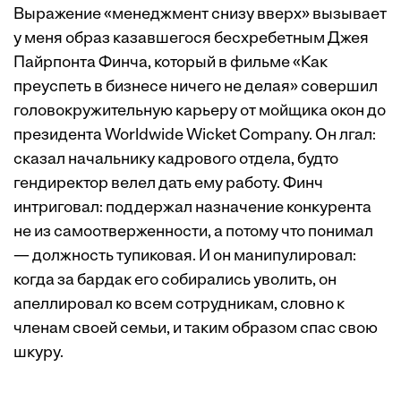
Выражение «менеджмент снизу вверх» вызывает
у меня образ казавшегося бесхребетным Джея
Пайрпонта Финча, который в фильме «Как
преуспеть в бизнесе ничего не делая» совершил
головокружительную карьеру от мойщика окон до
президента Worldwide Wicket Company. Он лгал:
сказал начальнику кадрового отдела, будто
гендиректор велел дать ему работу. Финч
интриговал: поддержал назначение конкурента
не из самоотверженности, а потому что понимал
— должность тупиковая. И он манипулировал:
когда за бардак его собирались уволить, он
апеллировал ко всем сотрудникам, словно к
членам своей семьи, и таким образом спас свою
шкуру.