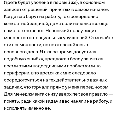
(треть будет уволена в первый же), в основном
зависят от решений, принятых в самом начале».
Когда вас берут на работу, то с совершенно
конкретной задачей, даже если начальство еще
само того не знает. Новенький сразу видит
множество потенциальных улучшений. Отмечайте
эти возможности, но не отвлекайтесь от
основного дела. Я в свое время допустила
подобную ошибку, предложив боссу заняться
всеми этими надоедливыми проблемами на
периферии, в то время как мне следовало
сосредоточиться на тех действительно важных
задачах, что торчали прямо у меня перед носом.
Для менеджмента снизу вверх первое правило —
понять, ради какой задачи вас наняли на работу, и
исполнять именно ее.