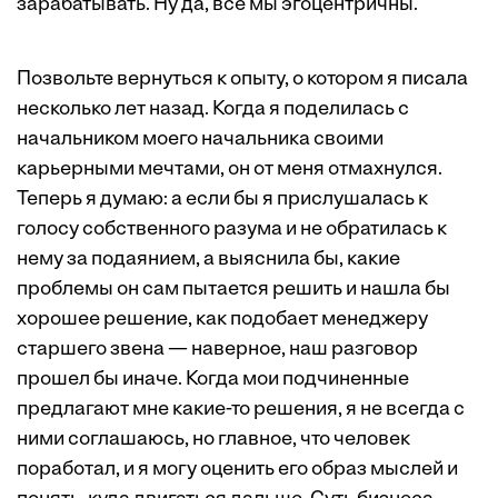
зарабатывать. Ну да, все мы эгоцентричны.
Позвольте вернуться к опыту, о котором я писала
несколько лет назад. Когда я поделилась с
начальником моего начальника своими
карьерными мечтами, он от меня отмахнулся.
Теперь я думаю: а если бы я прислушалась к
голосу собственного разума и не обратилась к
нему за подаянием, а выяснила бы, какие
проблемы он сам пытается решить и нашла бы
хорошее решение, как подобает менеджеру
старшего звена — наверное, наш разговор
прошел бы иначе. Когда мои подчиненные
предлагают мне какие-то решения, я не всегда с
ними соглашаюсь, но главное, что человек
поработал, и я могу оценить его образ мыслей и