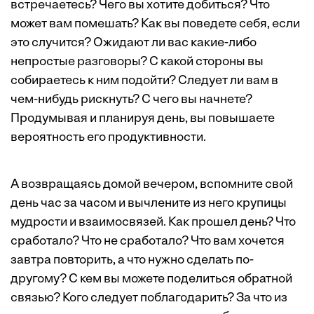
встречаетесь? Чего вы хотите добиться? Что
может вам помешать? Как вы поведете себя, если
это случится? Ожидают ли вас какие-либо
непростые разговоры? С какой стороны вы
собираетесь к ним подойти? Следует ли вам в
чем-нибудь рискнуть? С чего вы начнете?
Продумывая и планируя день, вы повышаете
вероятность его продуктивности.
А возвращаясь домой вечером, вспомните свой
день час за часом и вычлените из него крупицы
мудрости и взаимосвязей. Как прошел день? Что
сработало? Что не сработало? Что вам хочется
завтра повторить, а что нужно сделать по-
другому? С кем вы можете поделиться обратной
связью? Кого следует поблагодарить? За что из