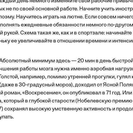
аждый день немного изменяйте свои рабочие привычк
к не по своей основной работе. Начните учить иност
поэму. Научитесь играть на лютне. Если совсем ничег
ыполнять ежедневные обязанности немного по-друго
й рукой. Схема такая же, как и в спортзале: начинайт
ньку ее увеличивайте в отношении времени и интенси
 Абсолютный минимум здесь — 20 мин в день быстрой
учшения работы мозга нужна именно аэробная нагруз
Толстой, например, помимо утренней прогулки, гулял
(даже в 30-градусный мороз), доходил от Ясной Поля
 роман, «Воскресение», он опубликовал в 71 год. Ил
, который в глубокой старости (Нобелевскую премию 
 97) сохранял высокую умственную активность и прод
упать.