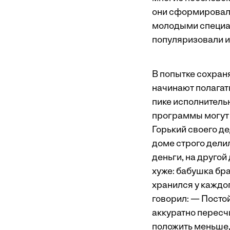
они сформировал
молодыми специал
популяризовали и
В попытке сохра
начинают полагат
пике исполнитель
программы могут
Горький своего де
доме строго делил
деньги, на другой
хуже: бабушка бра
хранился у каждог
говорил: — Постой
аккуратно пересчи
положить меньше,