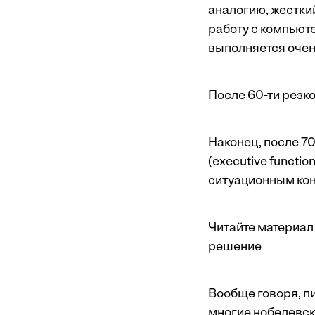
аналогию, жестки
работу с компьют
выполняется очен
После 60-ти резко
Наконец, после 7
(executive functi
ситуационным кон
Читайте материал 
решение
Вообще говоря, п
многие нобелевск