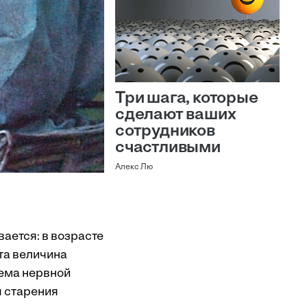
Три шага, которые
сделают ваших
сотрудников
счастливыми
Алекс Лю
ается: в возрасте
та величина
ъема нервной
ы старения