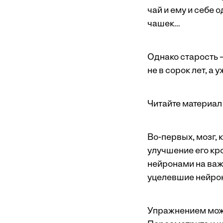
чай и ему и себе 
чашек…
Однако старость —
не в сорок лет, а 
Читайте материал 
Во-первых, мозг, 
улучшение его кр
нейронами на важн
уцелевшие нейрон
Упражнением може