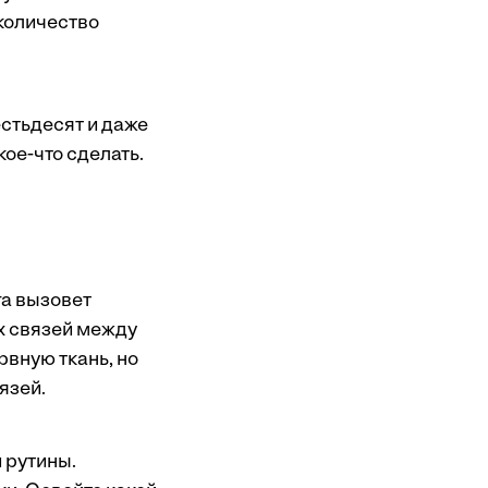
 количество
естьдесят и даже
кое-что сделать.
га вызовет
х связей между
рвную ткань, но
язей.
 рутины.