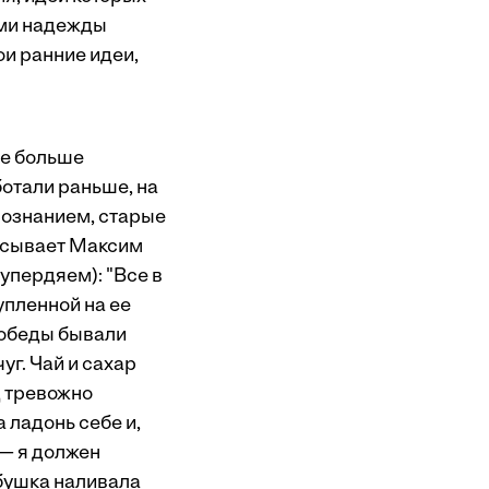
ими надежды
и ранние идеи,
се больше
отали раньше, на
сознанием, старые
исывает Максим
упердяем): "Все в
упленной на ее
и обеды бывали
уг. Чай и сахар
д тревожно
 ладонь себе и,
 — я должен
абушка наливала