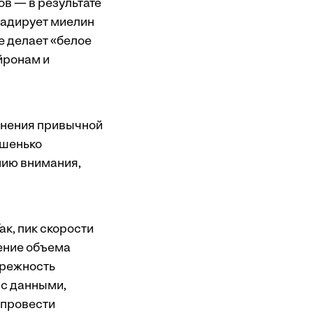
ов — в результате
радирует миелин
е делает «белое
йронам и
лнения привычной
ошенько
анию внимания,
к, пик скорости
шение объема
брежность
 с данными,
 провести