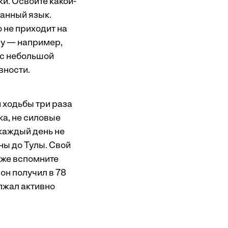
и. Освойте какой-
ранный язык.
о не приходит на
му — например,
е с небольшой
вности.
 ходьбы три раза
ка, не силовые
 каждый день не
ны до Тулы. Свой
и же вспомните
он получил в 78
олжал активно