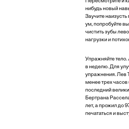
Пересмотрите и к
нибудь новый навы
Заучите наизусть 
ум, попробуйте в
чистить зубы лево
нагрузки и потихо
Упражняйте тело.
в неделю. Для ул
упражнения. Лев 
менее трех часов 
последний великий
Бертрана Рассела
лет, а прожил до
печататься и выст