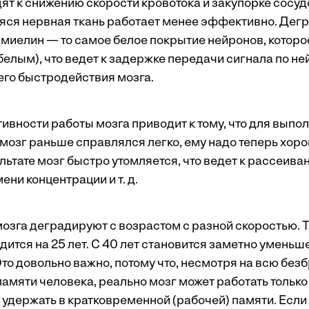
ят к снижению скорости кровотока и закупорке сосуд
ся нервная ткань работает менее эффективно. Дег
(миелин — то самое белое покрытие нейронов, которо
белым), что ведет к задержке передачи сигнала по не
го быстродействия мозга.
вности работы мозга приводит к тому, что для выпо
 мозг раньше справлялся легко, ему надо теперь хор
льтате мозг быстро утомляется, что ведет к рассеив
ни концентрации и т. д.
озга деградируют с возрастом с разной скоростью. Та
дится на 25 лет. С 40 лет становится заметно умень
то довольно важно, потому что, несмотря на всю без
амяти человека, реально мозг может работать только
 удержать в кратковременной (рабочей) памяти. Если