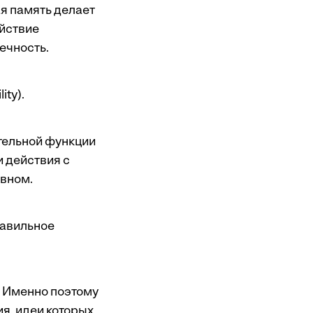
я память делает
йствие
ечность.
ity).
ительной функции
и действия с
авном.
равильное
. Именно поэтому
я, идеи которых