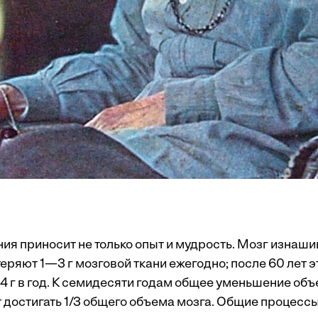
я приносит не только опыт и мудрость. Мозг изнашив
еряют 1—3 г мозговой ткани ежегодно; после 60 лет э
4 г в год. К семидесяти годам общее уменьшение об
т достигать 1/3 общего объема мозга. Общие процесс