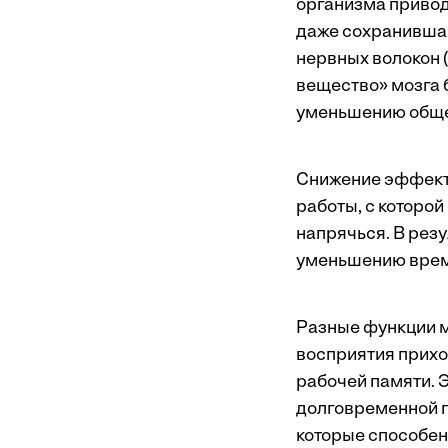
организма привод
даже сохранившая
нервных волокон 
вещество» мозга 
уменьшению обще
Снижение эффекти
работы, с которой
напрячься. В резу
уменьшению време
Разные функции м
восприятия прихо
рабочей памяти. Э
долговременной п
которые способен