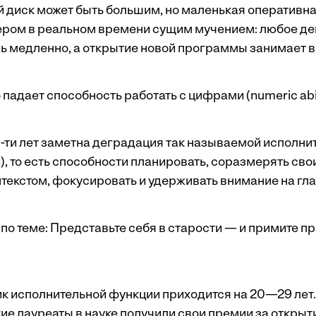
й диск может быть большим, но маленькая оперативна
ером в реальном времени сущим мучением: любое де
ь медленно, а открытие новой программы занимает в
 падает способность работать с цифрами (numeric abil
0-ти лет заметна деградация так называемой исполн
on), то есть способности планировать, соразмерять сво
текстом, фокусировать и удерживать внимание на гл
по теме:
Представьте себя в старости — и примите п
ик исполнительной функции приходится на 20—29 лет
ие лауреаты в науке получили свои премии за открыти