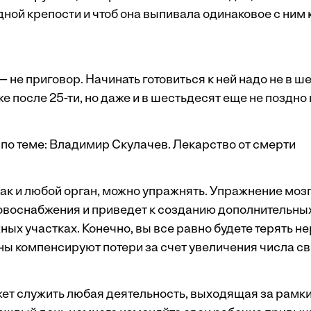
одной крепости и чтоб она выпивала одинаковое с ним
 не приговор. Начинать готовиться к ней надо не в ш
уже после 25-ти, но даже и в шестьдесят еще не поздно 
по теме:
Владимир Скулачев. Лекарство от смерти
как и любой орган, можно упражнять. Упражнение моз
овоснабжения и приведет к созданию дополнительны
ых участках. Конечно, вы все равно будете терять не
ы компенсируют потери за счет увеличения числа св
т служить любая деятельность, выходящая за рамки