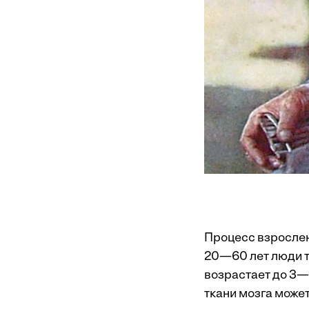
Процесс взрослени
20—60 лет люди т
возрастает до 3—
ткани мозга може