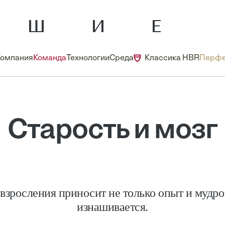
Компания
Команда
Технологии
Среда
Классика HBR
Перфе
Старость и мозг
взросления приносит не только опыт и мудро
изнашивается.