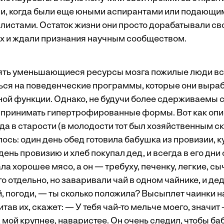
и, когда были еще юными аспирантами или подающ
истами. Остаток жизни они просто дорабатывали сво
х и ждали признания научным сообществом.
нять уменьшающиеся ресурсы мозга пожилые люди в
ься на поведенческие программы, которые они выраб
ной функции. Однако, не будучи более сдерживаемы 
 принимать гипертрофированные формы. Вот как оп
да в старости (в молодости тот был хозяйственным ск
ось: один день обед готовила бабушка из провизии, к
 день провизию и хлеб покупал дед, и всегда в его дн
ла хорошее мясо, а он — требуху, печенку, легкие, сыч
о отдельно, но заваривали чай в одном чайнике, и де
, погоди, — ты сколько положила? Высыплет чаинки на
тав их, скажет: — У тебя чай-то мельче моего, значит
 мой крупнее, наваристее. Он очень следил, чтобы б