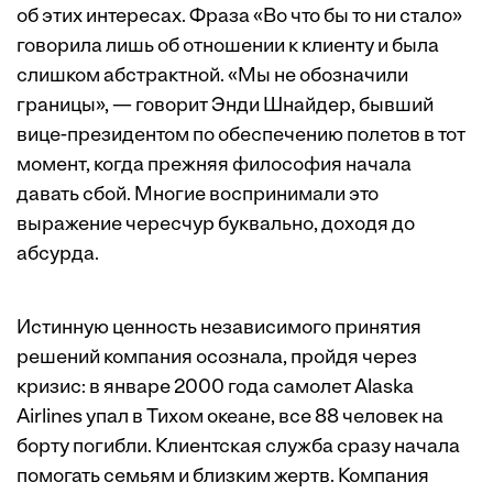
об этих интересах. Фраза «Во что бы то ни стало»
говорила лишь об отношении к клиенту и была
слишком абстрактной. «Мы не обозначили
границы», — говорит Энди Шнайдер, бывший
вице-президентом по обеспечению полетов в тот
момент, когда прежняя философия начала
давать сбой. Многие воспринимали это
выражение чересчур буквально, доходя до
абсурда.
Истинную ценность независимого принятия
решений компания осознала, пройдя через
кризис: в январе 2000 года самолет Alaska
Airlines упал в Тихом океане, все 88 человек на
борту погибли. Клиентская служба сразу начала
помогать семьям и близким жертв. Компания