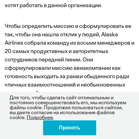
хотят работать в данной организации.
Чтобы определить миссию и сформулировать ее
так, чтобы она нашла отклик у людей, Alaska
Airlines собрала команду из восьми менеджеров и
20 самых продуктивных и авторитетных
сотрудников передней линии. Они
сформулировали миссию авиакомпании как
готовность выходить за рамки обыденного ради
«личных взаимоотношений и необыкновенных
путешествий».
Для того, чтобы сделать сайт оптимальным и
постоянно совершенствовать его, мы используем
файлы cookie. Продолжая пользоваться сайтом,
вы даете согласие на использование файлов
Это звучало эффектно, но расплывчато. Чтобы
cookie.
Подробнее
.
привязать миссию к реальности, надо
Принять
Поделиться
определить приоритеты — правила поведения,