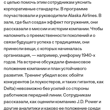
с целью помочь этим сотрудникам уяснить
корпоративные стандарты. В программе
поучаствовали и руководители Alaska Airlines. В
зале, где был создан эффект погружения, они
рассказали о миссии и истории компании. Чтобы
напомнить о преемственности поколений и о
связи будущего успеха с традициями, они
принесли вещи, с которых начиналась
организация, — например, униформу 1940-х
годов. На встрече обсуждали финансовое
положение компании и план устойчивого
развития. Тренинг убедил всех: обойти
конкурентов (и лоукостеров, и таких гигантов, как
Delta) невозможно без усилий со стороны
работников передней линии. Сотрудникам
рассказали, как оценили компанию J.D. Power и
другие аналитики и каково ее положение среди