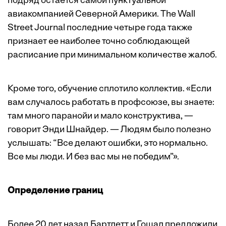
подряд остается самой пунктуальной
авиакомпанией Северной Америки. The Wall
Street Journal последние четыре года также
признает ее наиболее точно соблюдающей
расписание при минимальном количестве жалоб.
Кроме того, обучение сплотило коллектив. «Если
вам случалось работать в профсоюзе, вы знаете:
там много паранойи и мало конструктива, —
говорит Энди Шнайдер. — Людям было полезно
услышать: “Все делают ошибки, это нормально.
Все мы люди. И без вас мы не победим”».
Определение границ
Более 20 лет назад Бартлетт и Гошал предложили