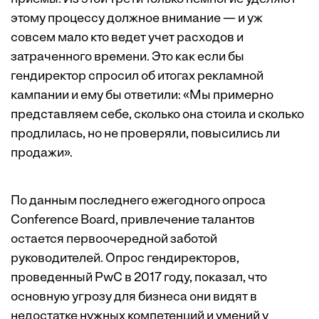
этому процессу должное внимание — и уж
совсем мало кто ведет учет расходов и
затраченного времени. Это как если бы
гендиректор спросил об итогах рекламной
кампании и ему бы ответили: «Мы примерно
представляем себе, сколько она стоила и сколько
продлилась, но не проверяли, повысились ли
продажи».
По данным последнего ежегодного опроса
Conference Board, привлечение талантов
остается первоочередной заботой
руководителей. Опрос гендиректоров,
проведенный PwC в 2017 году, показал, что
основную угрозу для бизнеса они видят в
недостатке нужных компетенций и умений у