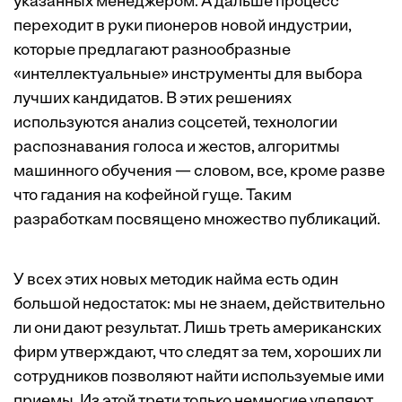
указанных менеджером. А дальше процесс
переходит в руки пионеров новой индустрии,
которые предлагают разнообразные
«интеллектуальные» инструменты для выбора
лучших кандидатов. В этих решениях
используются анализ соцсетей, технологии
распознавания голоса и жестов, алгоритмы
машинного обучения — словом, все, кроме разве
что гадания на кофейной гуще. Таким
разработкам посвящено множество публикаций.
У всех этих новых методик найма есть один
большой недостаток: мы не знаем, действительно
ли они дают результат. Лишь треть американских
фирм утверждают, что следят за тем, хороших ли
сотрудников позволяют найти используемые ими
приемы. Из этой трети только немногие уделяют