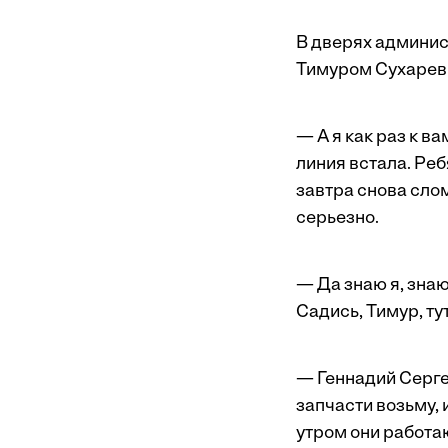
В дверях админис
Тимуром Сухарев
— А я как раз к в
линия встала. Реб
завтра снова слом
серьезно.
— Да знаю я, знаю
Садись, Тимур, тут
— Геннадий Серге
запчасти возьму, 
утром они работаю