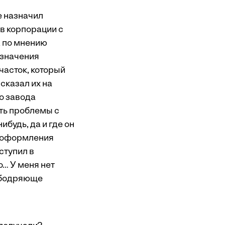
е назначил
 в корпорации с
, по мнению
азначения
часток, который
сказал их на
о завода
ть проблемы с
ибудь, да и где он
я оформления
ступил в
о… У меня нет
 ободряюще