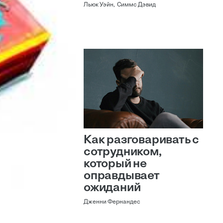
Льюк Уэйн, Симмс Дэвид
Как разговаривать с
сотрудником,
который не
оправдывает
ожиданий
Дженни Фернандес