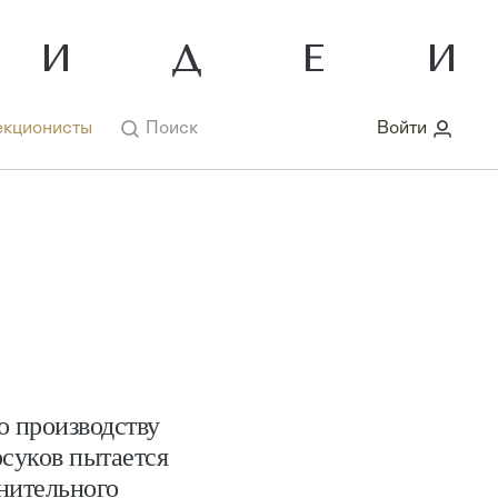
кционисты
Поиск
Войти
о производству
рсуков пытается
нительного