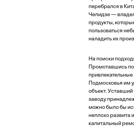
перебрался в Кит
Челидзе — владел
продукты, которы
пользоваться неб
наладить их прои
На поиски подход
Промотавшись по 
привлекательные 
Подмосковья им у
объект. Уставший 
заводу принадлеж
можно было бы ис
неплохо развита 
капитальный ремон