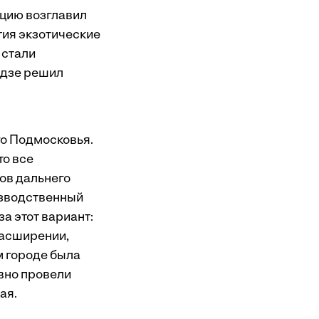
ацию возглавил
тия экзотические
 стали
идзе решил
го Подмосковья.
то все
ров дальнего
изводственный
за этот вариант:
расширении,
м городе была
авно провели
ая.