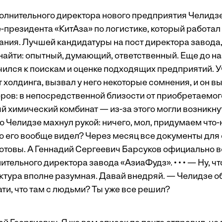
олнительного директора нового предприятия Челидз
-президента «КитАза» по логистике, который работал
ания. Лучшей кандидатуры на пост директора завода
 найти: опытный, думающий, ответственный. Еще до н
ился к поискам и оценке подходящих предприятий. У
холдинга, вызвал у него некоторые сомнения, и он вы
ров: в непосредственной близости от приобретаемог
й химический комбинат — из-за этого могли возникну
о Челидзе махнул рукой: ничего, мол, придумаем что-н
 кто его вообще видел? Через месяц все документы дл
готовы. А Геннадий Сергеевич Барсуков официально в
тельного директора завода «АзиаФудз». • • • — Ну, чт
ктура вполне разумная. Давай внедряй. — Челидзе
ти, что там с людьми? Ты уже все решил?