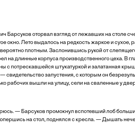
ч Барсуков ото­рвал взгляд от лежавших на столе сч
ое окно. Лето выдалось на редкость жаркое и сухое,
евероятно плотным. Заслонившись рукой от слепящег
ел на длинные корпуса производст­венного цеха. В г
ы с потрескавшейся штукатуркой и залатанная кры
 — свидетельство запустения, с которым он безрезул
ко рабочих вышли на улицу, сели на сваленные у две
трюсь. — Барсуков промокнул вспотевший лоб больш
 опершись на стол, поднялся с кресла. — Дышать нечем