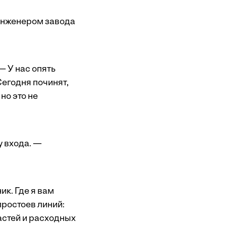
 инженером завода
— У нас опять
Сегодня починят,
но это не
у входа. —
к. Где я вам
простоев линий:
астей и расходных