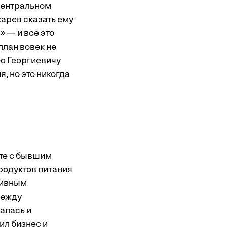
 центральном
харев сказать ему
 — и все это
план вовек не
аю Георгиевичу
, но это никогда
сте с бывшим
родуктов питания
бивным
между
алась и
ил бизнес и