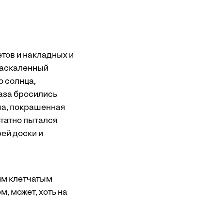
етов и накладных и
 раскаленный
о солнца,
лаза бросились
ша, покрашенная
ьтатно пытался
рей доски и
им клетчатым
, может, хоть на