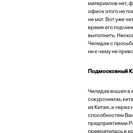
материалов нет, 
офисе этого не п
не мог. Вот уже 
время его подчине
выполнить. Неско
Челидзе с просьб
ни к чему не при
Подмосковный К
Челидзе вошел в м
сокурсником, кит
из Китая, а чере
способностям Ва
предприятиями Ро
превратилась в кр