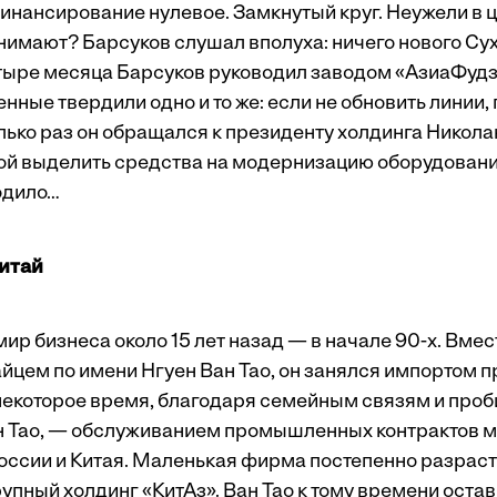
финансирование нулевое. Замкнутый круг. Неужели в
онимают? Барсуков слушал вполуха: ничего нового Су
четыре месяца Барсуков руководил заводом «АзиаФудз»
нные твердили одно и то же: если не обновить линии, 
лько раз он обращался ­к президенту холдинга Никол
ой выделить средства на модернизацию оборудования
водило…
итай
ир бизнеса около 15 лет назад — в начале 90-х. Вме
айцем по имени Нгуен Ван Тао, он занялся импортом п
з некоторое время, благодаря семейным связям и про
н Тао, — обслуживанием промышленных контрактов 
ссии и Китая. Маленькая фирма постепенно разраст
упный холдинг «КитАз». Ван Тао к тому времени остав