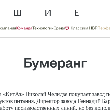
Компания
Команда
Технологии
Среда
Классика HBR
Перфе
Бумеранг
а «КитАз» Николай Челидзе покупает завод п
уктов питания. Директор завода Геннадий Ба
работу производственных линий, но без допол