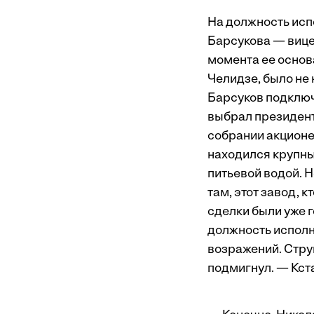
На должность исп
Барсукова — вице
момента ее основ
Челидзе, было не
Барсуков подключ
выбрал президент 
собрании акционе
находился крупны
питьевой водой. Н
там, этот завод,
сделки были уже 
должность исполни
возражений. Стру
подмигнул. — Кста