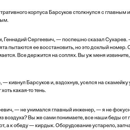
тративного корпуса Барсуков столкнулся с главным
ым.
ам, Геннадий Сергеевич, — поспешно сказал Сухарев. 
ята пытаются ее восстановить, но это дохлый номер. 
ается. Все держится на соплях. Вы уж меня извините, 
, — кивнул Барсуков и, вздохнув, уселся на скамейку 
 хоть какая-то тень.
евич, — не унимался главный инженер, — я не фокусни
из воздуха? Вы же сами понимаете, все наши беды от 
т, а к обеду — кирдык. Оборудование устарело, запч