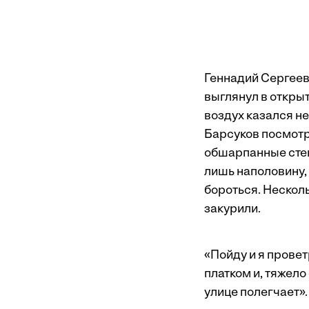
Геннадий Сергееви
выглянул в открыт
воздух казался н
Барсуков посмотр
обшарпанные стен
лишь наполовину,
бороться. Несколь
закурили.
«Пойду и я прове
платком и, тяжело
улице полегчает».