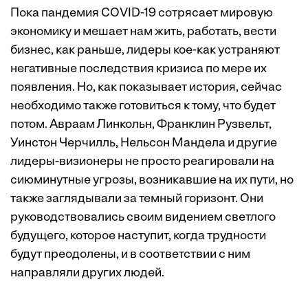
Пока пандемия COVID-19 сотрясает мировую
экономику и мешает нам жить, работать, вести
бизнес, как раньше, лидеры кое-как устраняют
негативные последствия кризиса по мере их
появления. Но, как показывает история, сейчас
необходимо также готовиться к тому, что будет
потом. Авраам Линкольн, Франклин Рузвельт,
Уинстон Черчилль, Нельсон Мандела и другие
лидеры-визионеры не просто реагировали на
сиюминутные угрозы, возникавшие на их пути, но
также заглядывали за темный горизонт. Они
руководствовались своим видением светлого
будущего, которое наступит, когда трудности
будут преодолены, и в соответствии с ним
направляли других людей.