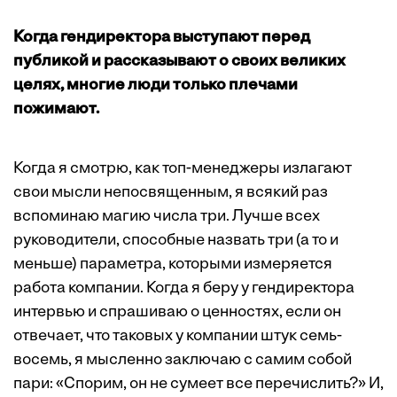
Когда гендиректора выступают перед
публикой и рассказывают о своих великих
целях, многие люди только плечами
пожимают.
Когда я смотрю, как топ-менеджеры излагают
свои мысли непосвященным, я всякий раз
вспоминаю магию числа три. Лучше всех
руководители, способные назвать три (а то и
меньше) параметра, которыми измеряется
работа компании. Когда я беру у гендиректора
интервью и спрашиваю о ценностях, если он
отвечает, что таковых у компании штук семь-
восемь, я мысленно заключаю с самим собой
пари: «Спорим, он не сумеет все перечислить?» И,