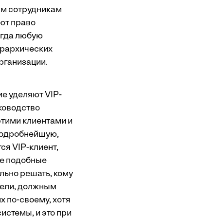
ым сотрудникам
ют право
огда любую
ерархических
рганизации.
ие уделяют VIP-
уководство
этими клиентами и
 подробнейшую,
ся VIP-клиент,
ие подобные
ьно решать, кому
цели, должным
х по-своему, хотя
истемы, и это при