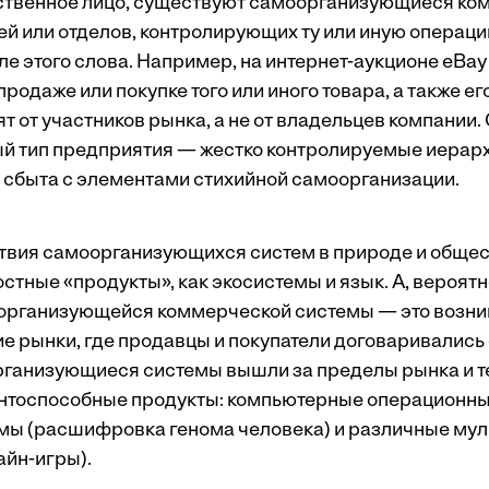
тственное лицо, существуют самоорганизующиеся комп
й или отделов, контролирующих ту или иную операци
е этого слова. Например, на интернет-аукционе eBa
родаже или покупке того или иного товара, а также ег
 от участников рынка, а не от владельцев компании.
й тип предприятия — жестко контролируемые иерар
 сбыта с элементами стихийной самоорганизации.
ствия самоорганизующихся систем в природе и обще
стные «продукты», как экосистемы и язык. А, вероят
организующейся коммерческой системы — это возни
е рынки, где продавцы и покупатели договаривались о
ганизующиеся системы вышли за пределы рынка и т
нтоспособные продукты: компьютерные операционные
мы (расшифровка генома человека) и различные му
айн-игры).