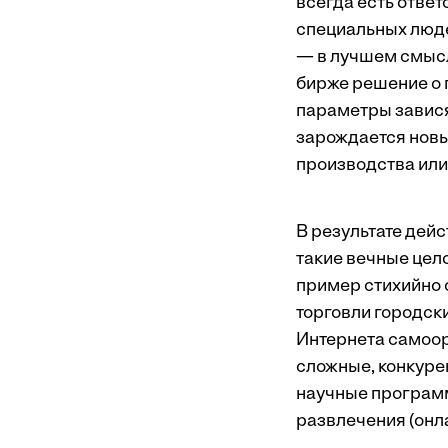
всегда есть отве
специальных люде
— в лучшем смысл
бирже решение о п
параметры зависят
зарождается новы
производства или
В результате дей
такие вечные цело
пример стихийно 
торговли городски
Интернета самоор
сложные, конкуре
научные програм
развлечения (онл