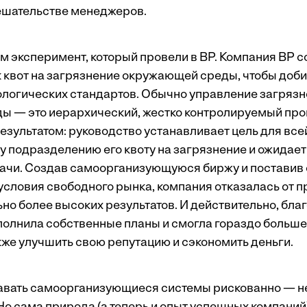
шательстве менеджеров.
м эксперимент, который провели в BP. Компания BP 
 квот на загрязнение окружающей среды, чтобы доб
логических стандартов. Обычно управление загряз
 — это иерархический, жестко контролируемый про
зультатом: руководство устанавливает цель для все
 подразделению его квоту на загрязнение и ожидае
ачи. Создав самоорганизующуюся биржу и поставив
условия свободного рынка, компания отказалась от 
ьно более высоких результатов. И действительно, бл
олнила собственные планы и смогла гораздо больше
кже улучшить свою репутацию и сэкономить деньги.
давать самоорганизующиеся системы рискованно — не