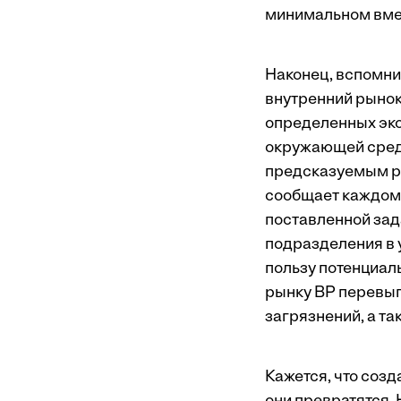
минимальном вме
Наконец, вспомни
внутренний рынок
определенных эко
окружающей среды
предсказуемым ре
сообщает каждому
поставленной зад
подразделения в 
пользу потенциал
рынку BP перевып
загрязнений, а та
Кажется, что соз