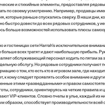
ческие и стихийные элементы, предоставляя рядов
ать по своему усмотрению. Например, продавцы име
я, которые раньше спускались сверху. В наши дни, к
 быстро довести до всех рядовых сотрудников, у и
сь больше возможностей использовать плюсы самоо
о и гостиницах сети Harrah’s исключительное вниман
е больше всех тратят и дают наибольшую прибыль. Р
авляет обслуживающий персонал ходить по пятам за 
тдельную обслугу. Но рядовые сотрудники получают
ацию о том, кто есть кто в игровом зале, где находит
ет, к кому следует проявлять особое внимание и друг
енные этими «разведданными» и правом самостоятел
готы, сотрудники, ориентируясь на четкие правила и 
ют VIP-клиентов. Словно пчелы в улье, каждый из ни
м образом, способствует производительности всей с