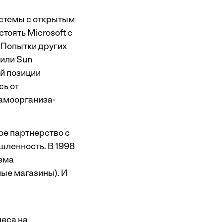
стемы с открытым
тоять Microsoft с
 Попытки других
 или Sun
ой позиции
сь от
самоорганиза-
ое партнерство с
шленность. В 1998
ема
ые магазины). И
еса на