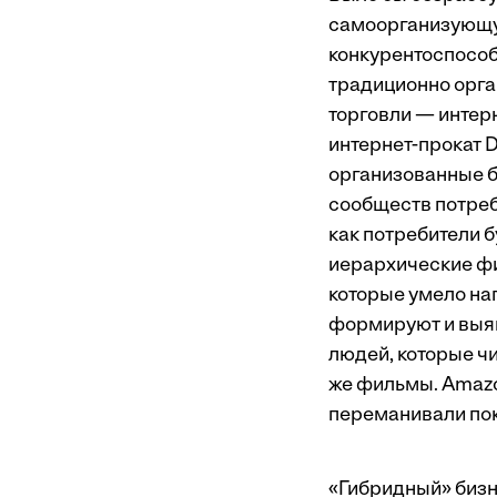
самоорганизующую
конкурентоспособ
традиционно орга
торговли — интер
интернет-прокат 
организованные б
сообществ потреб
как потребители 
иерархические фир
которые умело н
формируют и выя
людей, которые чи
же фильмы. Amazon
переманивали пок
«Гибридный» бизн