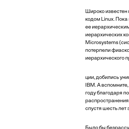
Широко известен
кодом Linux. Пока
ее иерархическим
иерархических ко
Microsystems (сис
потерпели фиаско
иерархического п
ции, добились уни
IBM. А вспомните
году благодаря 
распространения 
спустя шесть лет 
Было бы безрассу