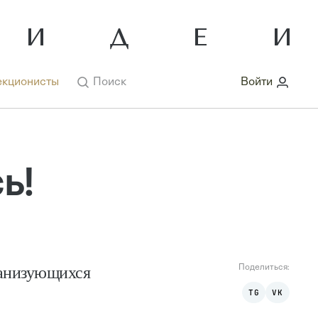
кционисты
Поиск
Войти
ь!
ганизующихся
Поделиться:
TG
VK