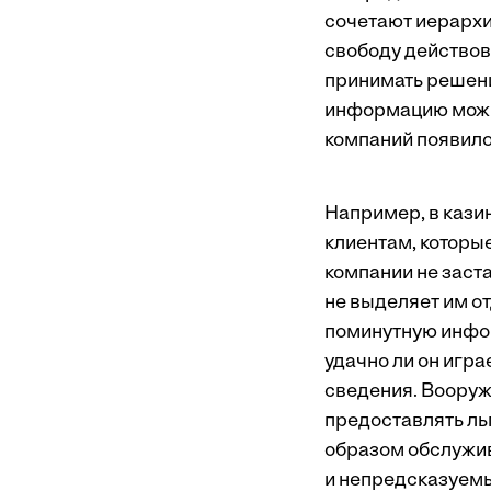
сочетают иерархи
свободу действов
принимать решени
информацию можно
компаний появило
Например, в казин
клиентам, которы
компании не заст
не выделяет им о
поминутную информ
удачно ли он игра
сведения. Вооруж
предоставлять ль
образом обслужива
и непредсказуемы