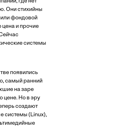
ании, где нет
ю. Они стихийны
y или фондовой
о цена и прочие
 Сейчас
хические системы
стве появились
но, самый ранний
кшие на заре
 цене. Но в эру
еперь создают
 системы (Linux),
льтимедийные