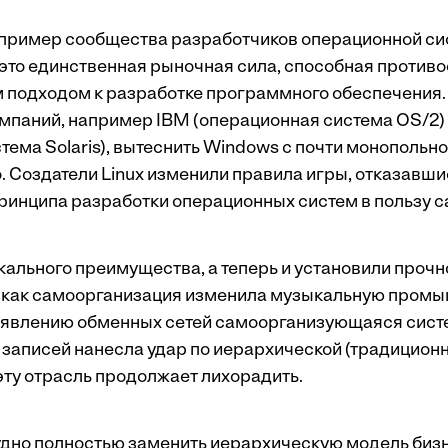
 пример сообщества разработчиков операционной си
 это единственная рыночная сила, способная противос
 подходом к разработке программного обеспечения.
мпаний, например IBM (операционная система OS/2)
тема Solaris), вытеснить Windows с почти монопольн
. Создатели Linux изменили правила игры, отказавши
ринципа разработки операционных систем в пользу 
кального преимущества, а теперь и установили прочн
, как самоорганизация изменила музыкальную промы
появлению обменных сетей самоорганизующаяся сист
записей нанесла удар по иерархической (традиционн
эту отрасль продолжает лихорадить.
дно полностью заменить иерархическую модель бизн