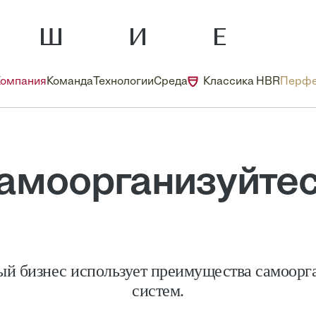
Компания
Команда
Технологии
Среда
Классика HBR
Перфе
амоорганизуйтес
й бизнес использует преимущества самоор
систем.