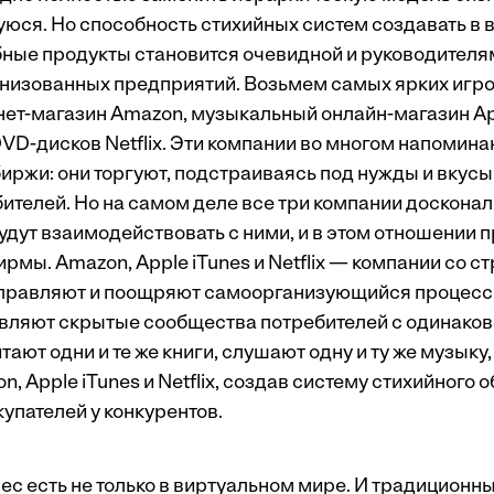
ся. Но способность стихийных систем создавать в 
ные продукты становится очевидной и руководителя
низованных предприятий. Возьмем самых ярких игр
нет-магазин Amazon, музыкальный онлайн-магазин App
DVD-дисков Netflix. Эти компании во многом напомина
иржи: они торгуют, подстраиваясь под нужды и вкус
ителей. Но на самом деле все три компании доскона
будут взаимодействовать с ними, и в этом отношении
мы. Amazon, Apple iTunes и Netflix — компании со с
аправляют и поощряют самоорганизующийся процесс 
вляют скрытые сообщества потребителей с одинако
тают одни и те же книги, слушают одну и ту же музыку,
, Apple iTunes и Netflix, создав систему стихийного 
упателей у конкурентов.
ес есть не только в виртуальном мире. И традиционн