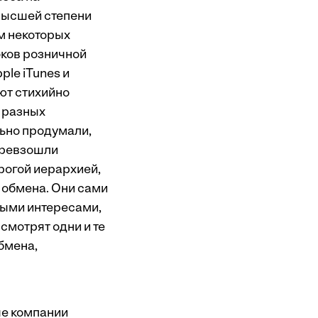
высшей степени
м некоторых
оков розничной
le iTunes и
ют стихийно
ы разных
льно продумали,
 превзошли
трогой иерархией,
обмена. Они сами
выми интересами,
 смотрят одни и те
обмена,
ые компании