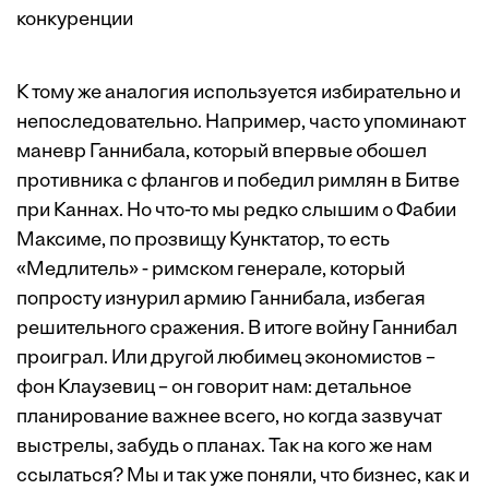
конкуренции
К тому же аналогия используется избирательно и
непоследовательно. Например, часто упоминают
маневр Ганнибала, который впервые обошел
противника с флангов и победил римлян в Битве
при Каннах. Но что-то мы редко слышим о Фабии
Максиме, по прозвищу Кунктатор, то есть
«Медлитель» - римском генерале, который
попросту изнурил армию Ганнибала, избегая
решительного сражения. В итоге войну Ганнибал
проиграл. Или другой любимец экономистов –
фон Клаузевиц – он говорит нам: детальное
планирование важнее всего, но когда зазвучат
выстрелы, забудь о планах. Так на кого же нам
ссылаться? Мы и так уже поняли, что бизнес, как и