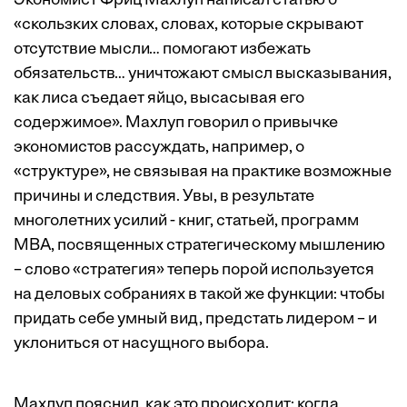
Экономист Фриц Махлуп написал статью о
«скользких словах, словах, которые скрывают
отсутствие мысли… помогают избежать
обязательств… уничтожают смысл высказывания,
как лиса съедает яйцо, высасывая его
содержимое». Махлуп говорил о привычке
экономистов рассуждать, например, о
«структуре», не связывая на практике возможные
причины и следствия. Увы, в результате
многолетних усилий - книг, статьей, программ
MBA, посвященных стратегическому мышлению
– слово «стратегия» теперь порой используется
на деловых собраниях в такой же функции: чтобы
придать себе умный вид, предстать лидером – и
уклониться от насущного выбора.
Махлуп пояснил, как это происходит: когда