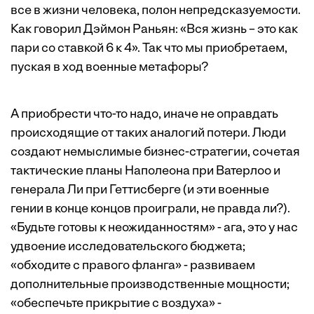
все в жизни человека, полон непредсказуемости.
Как говорил Дэймон Раньян: «Вся жизнь – это как
пари со ставкой 6 к 4». Так что мы приобретаем,
пуская в ход военные метафоры?
А приобрести что-то надо, иначе не оправдать
происходящие от таких аналогий потери. Люди
создают немыслимые бизнес-стратегии, сочетая
тактические планы Наполеона при Ватерлоо и
генерала Ли при Геттисберге (и эти военные
гении в конце концов проиграли, не правда ли?).
«Будьте готовы к неожиданностям» - ага, это у нас
удвоение исследовательского бюджета;
«обходите с правого фланга» - развиваем
дополнительные производственные мощности;
«обеспечьте прикрытие с воздуха» -