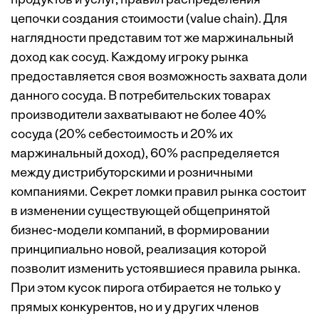
продуктов и услуг, правил распределения
цепочки создания стоимости (value chain). Для
наглядности представим тот же маржинальный
доход как сосуд. Каждому игроку рынка
предоставляется своя возможность захвата доли
данного сосуда. В потребительских товарах
производители захватывают не более 40%
сосуда (20% себестоимость и 20% их
маржинальный доход), 60% распределяется
между дистрибуторскими и розничными
компаниями. Секрет ломки правил рынка состоит
в изменении существующей общепринятой
бизнес-модели компаний, в формировании
принципиально новой, реализация которой
позволит изменить устоявшиеся правила рынка.
При этом кусок пирога отбирается не только у
прямых конкурентов, но и у других членов