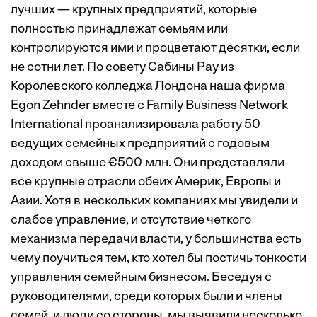
лучших — крупных предприятий, которые
полностью принадлежат семьям или
контролируются ими и процветают ­десятки, если
не сотни лет. По совету Сабины Рау из
Королевского колледжа Лондона наша фирма
Egon Zehnder вместе с Family Business Network
International проанализировала работу 50
ведущих семейных предприятий с годовым
доходом свыше €500 млн. Они представляли
все крупные отрасли обеих Америк, Европы и
Азии. Хотя в нескольких компаниях мы увидели и
слабое управление, и отсутствие четкого
механизма передачи власти, у большинства есть
чему поучиться тем, кто хотел бы постичь тонкости
управления семейным бизнесом. Беседуя с
руководителями, среди которых были и члены
семей, и люди со стороны, мы выявили несколько