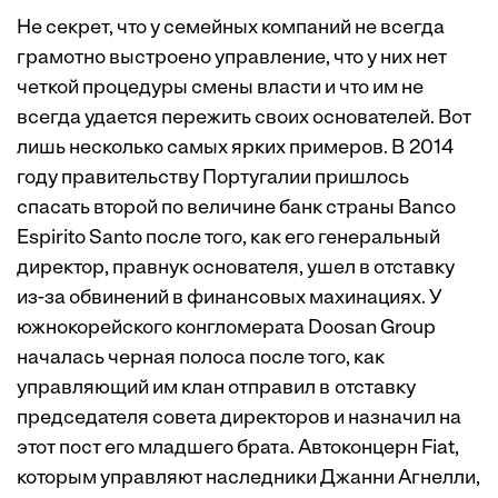
Не секрет, что у семейных ­компаний не всегда
грамотно ­выстрое­но управление, что у них нет
четкой процедуры смены власти и что им не
всегда удается пережить своих основателей. Вот
лишь несколько самых ярких примеров. В 2014
году правительству Португалии пришлось
спасать второй по величине банк страны Banco
Espirito Santo после того, как его генеральный
директор, правнук основателя, ушел в отставку
из-за обвинений в финансовых махинациях. У
южнокорейского конгломерата Doosan Group
началась черная полоса после того, как
управляющий им клан отправил в отставку
председателя совета директоров и назначил на
этот пост его младшего брата. Автоконцерн Fiat,
которым управляют наследники Джанни Агнелли,