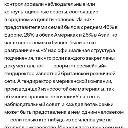
контролировали наблюдательные или
консультационные советы, состоявшие
в среднем из девяти человек. Из них ­
представителями семей было в среднем 46% в
Европе, 28% в обеих Америках и 26% в Азии, но
чаще всего семья и бизнес были четко
разграничены. «У нас официальная структура
подчинения, так что роли каждого закреплены
документально», — говорит «несемейный»
гендиректор известной британской розничной
сети. А гендиректор американской компании,
производящей износостойкие материалы, так
объяснил правила ее жизни: «У нас есть
наблюдательный совет, и каж­дая ветвь семьи
может быть представлена в нем одним человеком
— если только кто-нибудь из ее членов уже не
входит в руководство. И на каждого члена семьи в