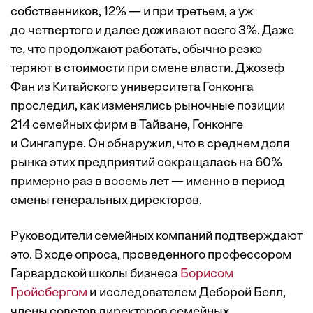
собственников, 12% — и при третьем, а уж
до четвертого и далее доживают всего 3%. Даже
те, что продолжают работать, обычно резко
теряют в стоимости при смене власти. Джозеф
Фан из Китайского университета Гонконга
проследил, как изменялись рыночные позиции
214 семейных фирм в Тайване, Гонконге
и Сингапуре. Он обнаружил, что в среднем доля
рынка этих предприятий сокращалась на 60%
примерно раз в восемь лет — именно в период
смены генеральных директоров.
Руководители семейных компаний подтверждают
это. В ходе опроса, проведенного профессором
Гарвардской школы бизнеса
Борисом
Гройсбергом
и исследователем Деборой Белл,
члены советов директоров семейных