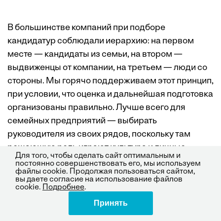
В большинстве компаний при подборе
кандидатур соблюдали иерархию: на первом
месте — кандидаты из семьи, на втором —
выдвиженцы от компании, на третьем — люди со
стороны. Мы горячо поддерживаем этот принцип,
при условии, что оценка и дальнейшая подготовка
организованы правильно. Лучше всего для
семейных предприятий — выбирать
руководителя из своих рядов, поскольку там
решающую роль играют культура и личные
Для того, чтобы сделать сайт оптимальным и
отношения. У 50 компаний нашей выборки 38%
постоянно совершенствовать его, мы используем
файлы cookie. Продолжая пользоваться сайтом,
генеральных директоров были членами семей. У
вы даете согласие на использование файлов
остальных — 54% из собственных сотрудников, а
cookie.
Подробнее
.
46% — со стороны (см. врезку «Три типа
Принять
Поделиться
“несемейных” генеральных директоров»).