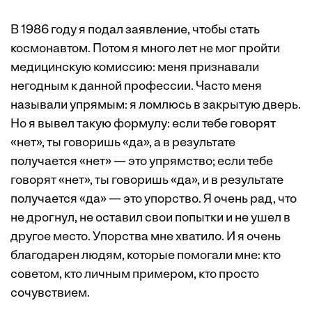
В 1986 году я подал заявление, чтобы стать
космонавтом. Потом я много лет не мог пройти
медицинскую комиссию: меня признавали
негодным к данной профессии. Часто меня
называли упрямым: я ломлюсь в закрытую дверь.
Но я вывел такую формулу: если тебе говорят
«нет», ты говоришь «да», а в результате
получается «нет» — это упрямство; если тебе
говорят «нет», ты говоришь «да», и в результате
получается «да» — это упорство. Я очень рад, что
не дрогнул, не оставил свои попытки и не ушел в
другое место. Упорства мне хватило. И я очень
благодарен людям, которые помогали мне: кто
советом, кто личным примером, кто просто
сочувствием.