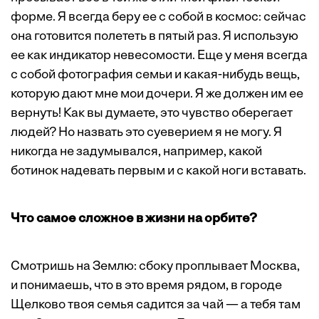
форме. Я всегда беру ее с собой в космос: сейчас
она готовится полететь в пятый раз. Я использую
ее как индикатор невесомости. Еще у меня всегда
с собой фотография семьи и какая-нибудь вещь,
которую дают мне мои дочери. Я же должен им ее
вернуть! Как вы думаете, это чувство оберегает
людей? Но назвать это суеверием я не могу. Я
никогда не задумывался, например, какой
ботинок надевать первым и с какой ноги вставать.
Что самое сложное в жизни на орбите?
Смотришь на Землю: сбоку проплывает Москва,
и понимаешь, что в это время рядом, в городе
Щелково твоя семья садится за чай — а тебя там