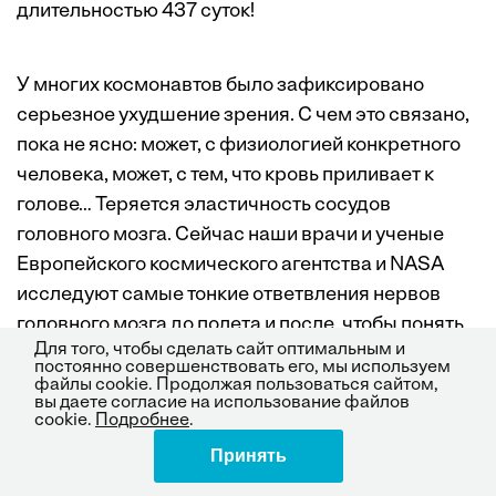
длительностью 437 суток!
У многих космонавтов было зафиксировано
серьезное ухудшение зрения. С чем это связано,
пока не ясно: может, с физиологией конкретного
человека, может, с тем, что кровь приливает к
голове… Теряется эластичность сосудов
головного мозга. Сейчас наши врачи и ученые
Европейского космического агентства и NASA
исследуют самые тонкие ответвления нервов
головного мозга до полета и после, чтобы понять,
Для того, чтобы сделать сайт оптимальным и
как на них влияет невесомость.
постоянно совершенствовать его, мы используем
файлы cookie. Продолжая пользоваться сайтом,
вы даете согласие на использование файлов
cookie.
Подробнее
.
Но я вам скажу: у нас есть космонавты, которые
Принять
Поделиться
совершали длительные полеты и по пять, и по
шесть раз, — и все они здоровы. В таблице