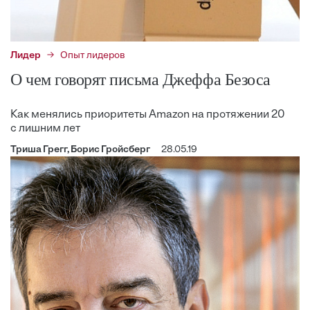
Лидер
Опыт лидеров
О чем говорят письма Джеффа Безоса
Как менялись приоритеты Amazon на протяжении 20
с лишним лет
Триша Грегг, Борис Гройсберг
28.05.19