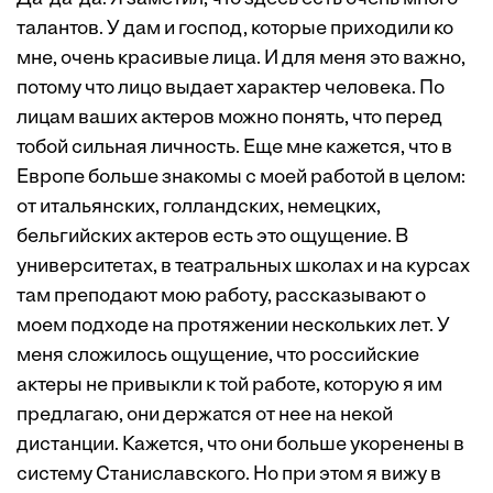
талантов. У дам и господ, которые приходили ко
мне, очень красивые лица. И для меня это важно,
потому что лицо выдает характер человека. По
лицам ваших актеров можно понять, что перед
тобой сильная личность. Еще мне кажется, что в
Европе больше знакомы с моей работой в целом:
от итальянских, голландских, немецких,
бельгийских актеров есть это ощущение. В
университетах, в театральных школах и на курсах
там преподают мою работу, рассказывают о
моем подходе на протяжении нескольких лет. У
меня сложилось ощущение, что российские
актеры не привыкли к той работе, которую я им
предлагаю, они держатся от нее на некой
дистанции. Кажется, что они больше укоренены в
систему Станиславского. Но при этом я вижу в