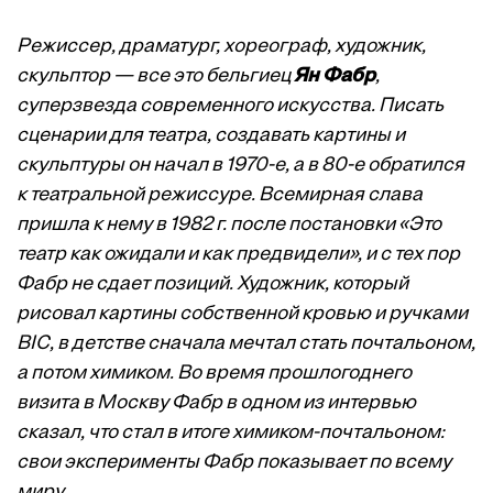
Режиссер, драматург, хореограф, художник,
скульптор — все это бельгиец
Ян Фабр
,
суперзвезда современного искусства. Писать
сценарии для театра, создавать картины и
скульптуры он начал в 1970-е, а в 80-е обратился
к театральной режиссуре. Всемирная слава
пришла к нему в 1982 г. после постановки «Это
театр как ожидали и как предвидели», и с тех пор
Фабр не сдает позиций. Художник, который
рисовал картины собственной кровью и ручками
BIC, в детстве сначала мечтал стать почтальоном,
а потом химиком. Во время прошлогоднего
визита в Москву Фабр в одном из интервью
сказал, что стал в итоге химиком-почтальоном:
свои эксперименты Фабр показывает по всему
миру.