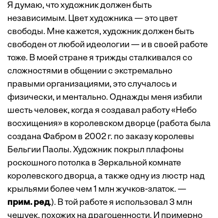
Я думаю, что художник должен быть
независимым. Цвет художника — это цвет
свободы. Мне кажется, художник должен быть
свободен от любой идеологии — и в своей работе
тоже. В моей стране я трижды сталкивался со
сложностями в общении с экстремально
правыми организациями, это случалось и
физически, и ментально. Однажды меня избили
шесть человек, когда я создавал работу «Небо
восхищения» в королевском дворце (работа была
создана Фабром в 2002 г. по заказу королевы
Бельгии Паолы. Художник покрыл плафоны
роскошного потолка в Зеркальной комнате
королевского дворца, а также одну из люстр над
крыльями более чем 1 млн жучков-златок. —
прим. ред
.). В той работе я использовал 3 млн
чешуек, похожих на драгоценности. И примерно