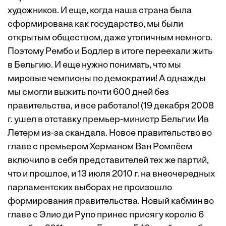
художников. И еще, когда наша страна была
сформирована как государство, мы были
открытым обществом, даже утопичным немного.
Поэтому Рембо и Бодлер в итоге переехали жить
в Бельгию. И еще нужно понимать, что мы
мировые чемпионы по демократии! А однажды
мы смогли выжить почти 600 дней без
правительства, и все работало! (19 декабря 2008
г. ушел в отставку премьер-министр Бельгии Ив
Летерм из-за скандала. Новое правительство во
главе с премьером Херманом Ван Ромпёем
включило в себя представителей тех же партий,
что и прошлое, и 13 июля 2010 г. на внеочередных
парламентских выборах не произошло
формирования правительства. Новый кабмин во
главе с Элио ди Рупо принес присягу королю 6