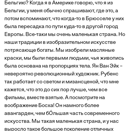
Бельгию? Когда я в Америке говорю, что я из
Бельгии, у меня обычно спрашивают, где это, а
потом вспоминают, что когда-то в Брюсселе у них
была пересадка по пути куда-то в другой город
Европы. Все-таки мы очень маленькая страна. Но
наши традиции в изобразительном искусстве
потрясающе богаты. Мы изобрели масляные
краски, мы были первыми людьми, чья живопись
была основана на пропорциях тела. Ян Ван Эйк –
невероятно революционный художник. Рубенс
так работает со светом и мизансценой, что мне
кажется, что это до сих пор лучше, чем все
фильмы, вместе взятые. А посмотрите на
воображение Босха! Он намного более
авангарден, чем бÓльшая часть современного
искусства. Мы такая маленькая страна, и у нас
выросло такое большое поколение отличных