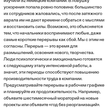
изучили 92 немецкие компании. В ловушку
ускорения попала ровно половина: большинство
их сотрудников жаловались, что после затяжного
аврала им не дают времени собраться с мыслями
и восстановить силы. Возможно, это объясняется
тем, что начальники воспринимают любые, даже
самые короткие перерывы как сбой. Мы с этим не
согласны. Перерыв — это время для
размышлений, освоения нового, творчества.
Люди психологически и эмоционально готовятся
к следующему этапу интенсивной работы, а
значит, эти периоды способствуют повышению
производительности труда в компании.
Предусматривайте перерывы в рабочем графике
и планируйте их продолжительность. Например,
объявите шестимесячный мораторий на новые
проекты или объявите «год без реорганизаций».