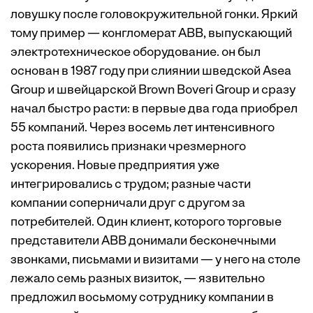
ловушку после головокружительной гонки. Яркий
тому пример — конгломерат АВВ, выпускающий
электротехническое оборудование. он был
основан в 1987 году при слиянии шведской Asea
Group и швейцарской Brown Boveri Group и сразу
начал быстро расти: в первые два года приобрел
55 компаний. Через восемь лет интенсивного
роста появились признаки чрезмерного
ускорения. Новые предприятия уже
интегрировались с трудом; разные части
компании соперничали друг с другом за
потребителей. Один клиент, которого торговые
представители АВВ донимали бесконечными
звонками, письмами и визитами — у него на столе
лежало семь разных визиток, — язвительно
предложил восьмому сотруднику компании в