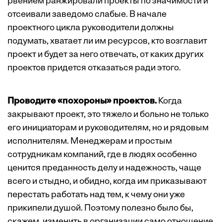
рвением ранжировали проекты по значимости и
отсеивали заведомо слабые. В начале
проектного цикла руководители должны
подумать, хватает ли им ресурсов, кто возглавит
проект и будет за него отвечать, от каких других
проектов придется отказаться ради этого.
Проводите «похороны» проектов.
Когда
закрывают проект, это тяжело и больно не только
его инициаторам и руководителям, но и рядовым
исполнителям. Менеджерам и простым
сотрудникам компаний, где в людях особенно
ценится преданность делу и надежность, чаще
всего и стыдно, и обидно, когда им приказывают
перестать работать над тем, к чему они уже
прикипели душой. Поэтому полезно было бы,
скажем, изменить в организации само отношение