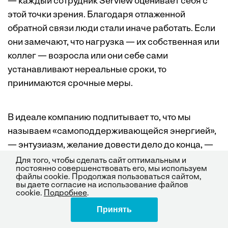
— каждый сотрудник Serview оценивает себя с
этой точки зрения. Благодаря отлаженной
обратной связи люди стали иначе работать. Если
они замечают, что нагрузка — их собственная или
коллег — возросла или они себе сами
устанавливают нереальные сроки, то
принимаются срочные меры.
В идеале компанию подпитывает то, что мы
называем «самоподдерживающейся энергией»,
— энтузиазм, желание довести дело до конца, —
которая не дает людям выдохнуться.
Для того, чтобы сделать сайт оптимальным и
постоянно совершенствовать его, мы используем
файлы cookie. Продолжая пользоваться сайтом,
вы даете согласие на использование файлов
Вспышки этой энергии наблюдают многие
cookie.
Подробнее
.
генеральные директора, особенно в периоды
Принять
Поделиться
напряженной работы. Они чаще всего совпадают