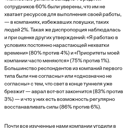
сотрудников 60% были уверены, что им не
хватает ресурсов для выполнения своей работы,
— в компаниях, избежавших ловушки, таких
людей 2%. Такая же диспропорция наблюдалась
и при оценке других утверждений: «Я работаю в
условиях постоянно нарастающей нехватки
времени» (80% против 4%) и «Приоритеты моей
компании часто меняются» (75% против 1%).
Большинство респондентов из компаний первого
типа были «не согласны» или «однозначно не
согласны» с тем, что свет в конце туннеля уже
брезжит — аврал вот-вот закончится (83% против
3%) — и что у них есть возможность регулярно
восстанавливать силы (86% против 6%).
Почти все изученные нами компании угодили в