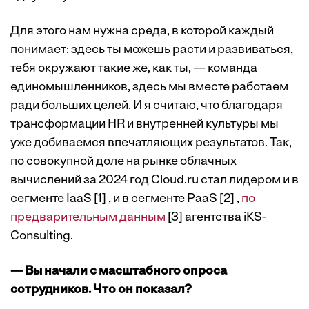
Для этого нам нужна среда, в которой каждый
понимает: здесь ты можешь расти и развиваться,
тебя окружают такие же, как ты, — команда
единомышленников, здесь мы вместе работаем
ради больших целей. И я считаю, что благодаря
трансформации HR и внутренней культуры мы
уже добиваемся впечатляющих результатов. Так,
по совокупной доле на рынке облачных
вычислений за 2024 год Cloud.ru стал лидером и в
сегменте IaaS [1] , и в сегменте PaaS [2] ,
по
предварительным данным
[3] агентства iKS-
Consulting.
— Вы начали с масштабного опроса
сотрудников. Что он показал?