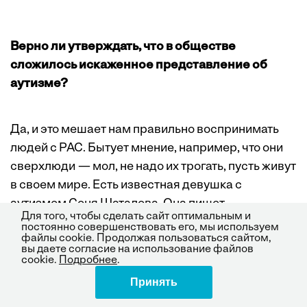
Верно ли утверждать, что в обществе
сложилось искаженное представление об
аутизме?
Да, и это мешает нам правильно воспринимать
людей с РАС. Бытует мнение, например, что они
сверхлюди — мол, не надо их трогать, пусть живут
в своем мире. Есть известная девушка с
аутизмом Соня Шаталова. Она пишет
Для того, чтобы сделать сайт оптимальным и
потрясающие стихи. Но это очень страдающий
постоянно совершенствовать его, мы используем
файлы cookie. Продолжая пользоваться сайтом,
человек с тяжелой формой инвалидности, она
вы даете согласие на использование файлов
часто ведет себя крайне агрессивно, не может
cookie.
Подробнее
.
ни с кем разговаривать. Считать ли ее
Принять
Поделиться
сверхчеловеком? Человек с аутизмом — это