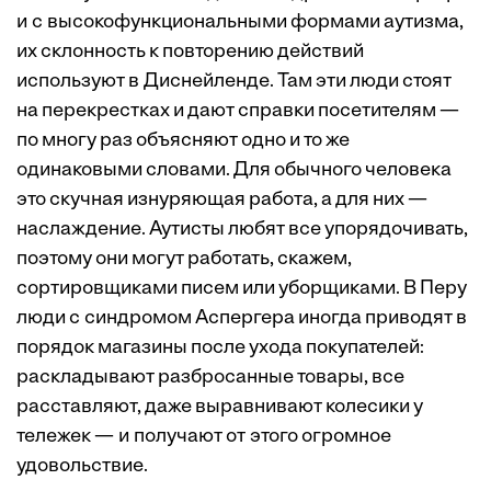
и с высокофункциональными формами аутизма,
их склонность к повторению действий
используют в Диснейленде. Там эти люди стоят
на перекрестках и дают справки посетителям —
по многу раз объясняют одно и то же
одинаковыми словами. Для обычного человека
это скучная изнуряющая работа, а для них —
наслаждение. Аутисты любят все упорядочивать,
поэтому они могут работать, скажем,
сортировщиками писем или уборщиками. В Перу
люди с синдромом Аспергера иногда приводят в
порядок магазины после ухода покупателей:
раскладывают разбросанные товары, все
расставляют, даже выравнивают колесики у
тележек — и получают от этого огромное
удовольствие.