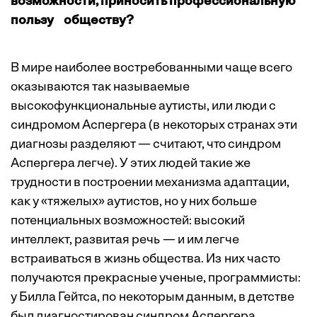
возможности, приносить профессиональную
пользу обществу?
В мире наиболее востребованными чаще всего
оказываются так называемые
высокофункциональные аутисты, или люди с
синдромом Аспергера (в некоторых странах эти
диагнозы разделяют — считают, что синдром
Аспергера легче). У этих людей такие же
трудности в построении механизма адаптации,
как у «тяжелых» аутистов, но у них больше
потенциальных возможностей: высокий
интеллект, развитая речь — и им легче
встраиваться в жизнь общества. Из них часто
получаются прекрасные ученые, программисты:
у Билла Гейтса, по некоторым данным, в детстве
был диагностирован синдром Аспергера,