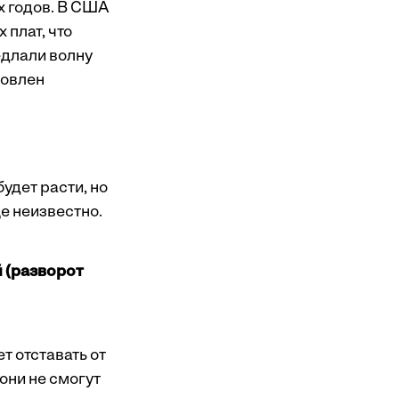
х годов. В США
плат, что
едлали волну
ловлен
удет расти, но
ще неизвестно.
 (разворот
т отставать от
они не смогут