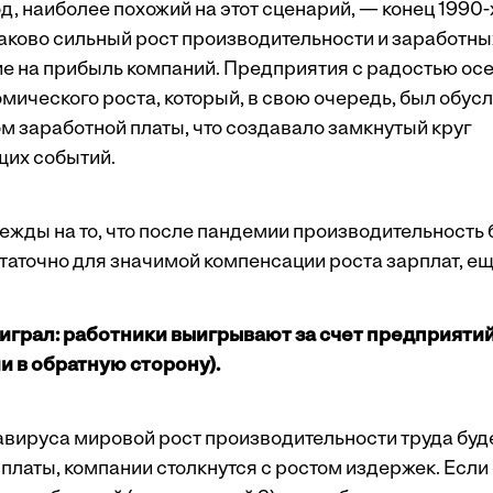
, наиболее похожий на этот сценарий, — конец 1990-
ково сильный рост производительности и заработных 
е на прибыль компаний. Предприятия с радостью ос
мического роста, который, в свою очередь, был обус
м заработной платы, что создавало замкнутый круг
их событий.
жды на то, что после пандемии производительность б
статочно для значимой компенсации роста зарплат, е
оиграл: работники выигрывают за счет предприятий
и в обратную сторону).
авируса мировой рост производительности труда буде
платы, компании столкнутся с ростом издержек. Если 