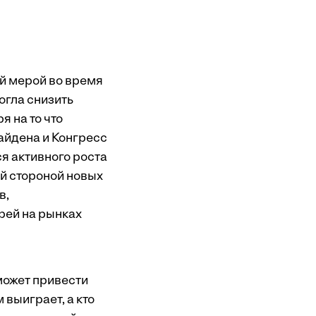
й мерой во время
огла снизить
 на то что
айдена и Конгресс
я активного роста
й стороной новых
в
,
рей на рынках
может привести
выиграет, а кто