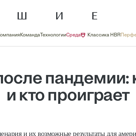
Компания
Команда
Технологии
Среда
Классика HBR
Перфе
осле пандемии: 
и кто проиграет
енария и их возможные результаты для амер