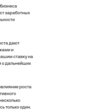
 бизнеса
ост заработных
льности
оста дают
ками и
авшим ставку на
и о дальнейших
овлияние роста
тивного
несколько
ь только один.