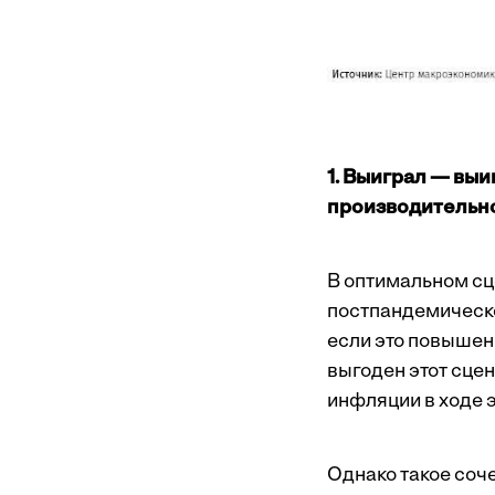
1. Выиграл — вы
производительно
В оптимальном сц
постпандемическо
если это повышен
выгоден этот сцен
инфляции в ходе 
Однако такое соч