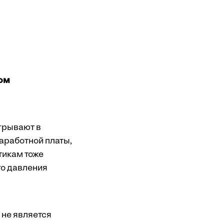
том
игрывают в
аработной платы,
тикам тоже
го давления
 не является