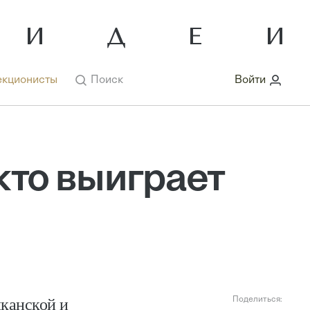
кционисты
Поиск
Войти
кто выиграет
иканской и
Поделиться: