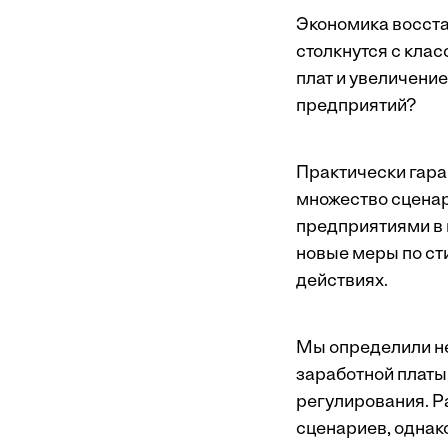
Экономика восста
столкнутся с кла
плат и увеличени
предприятий?
Практически гара
множество сценар
предприятиями в 
новые меры по ст
действиях.
Мы определили н
заработной платы
регулирования. Р
сценариев, однак