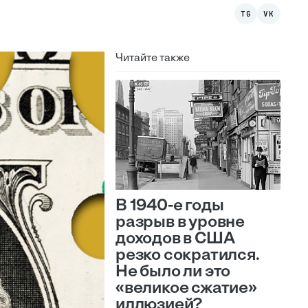
TG
VK
Читайте также
В 1940-е годы
разрыв в уровне
доходов в США
резко сократился.
Не было ли это
«великое сжатие»
иллюзией?