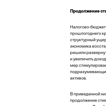
Продолжение ст
Налогово-бюджет
прошлогоднего кр
структурный уще
экономика восста
решили развернут
и увеличить дохо
мер стимулирован
подразумевающий,
активов.
В приведенной ни
продолжение стим