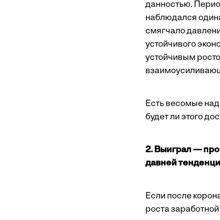
данностью. Период
наблюдался одина
смягчало давлени
устойчивого эконо
устойчивым росто
взаимоусиливающ
Есть весомые наде
будет ли этого до
2. Выиграл — пр
давней тенденци
Если после корон
роста заработной 