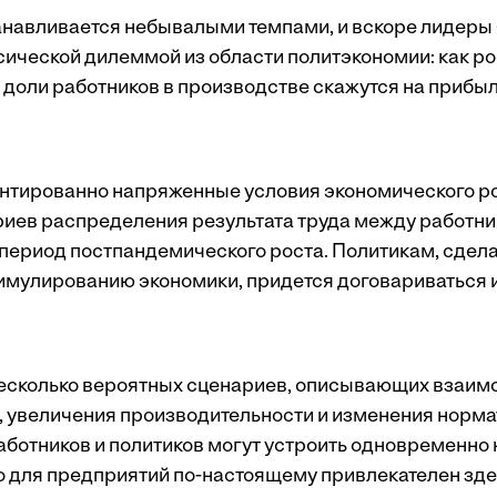
навливается небывалыми темпами, и вскоре лидеры
ссической дилеммой из области политэкономии: как р
е доли работников в производстве скажутся на прибы
нтированно напряженные условия экономического р
иев распределения результата труда между работни
период постпандемического роста. Политикам, сдел
имулированию экономики, придется договариваться 
есколько вероятных сценариев, описывающих взаим
, увеличения производительности и изменения норма
аботников и политиков могут устроить одновременно 
о для предприятий по-настоящему привлекателен здес