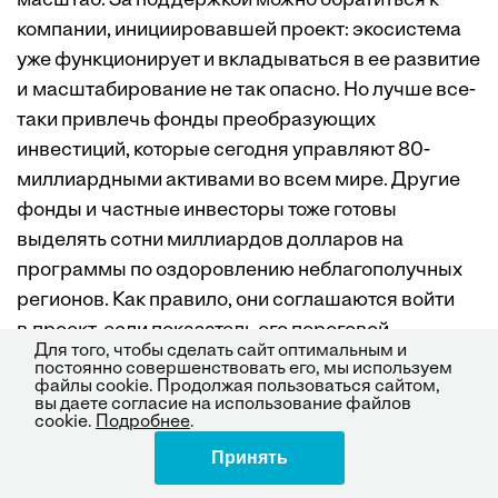
масштаб. За поддержкой можно обратиться к
компании, инициировавшей проект: экосистема
уже функционирует и вкладываться в ее развитие
и масштабирование не так опасно. Но лучше все-
таки привлечь фонды преобразующих
инвестиций, которые сегодня управляют 80-
миллиардными активами во всем мире. Другие
фонды и частные инвесторы тоже готовы
выделять сотни миллиардов долларов на
программы по оздоровлению неблагополучных
регионов. Как правило, они соглашаются войти
в проект, если показатель его пороговой
Для того, чтобы сделать сайт оптимальным и
рентабельности составляет 6—8% (для
постоянно совершенствовать его, мы используем
файлы cookie. Продолжая пользоваться сайтом,
сравнения: ставка корпораций — 12—14%).
вы даете согласие на использование файлов
cookie.
Подробнее
.
Принять
Поделиться
Рынок преобразующих инвестиций быстро
растет. Фонд Форда и подобные организации