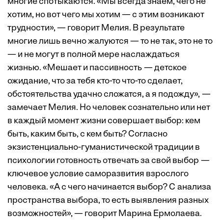
многие спотыкаются. «Мы всегда знаем, чего не
хотим, но вот чего мы хотим — с этим возникают
трудности», — говорит Мелия. В результате
многие лишь вечно жалуются — то не так, это не то
— и не могут в полной мере наслаждаться
жизнью. «Мешает и пассивность — детское
ожидание, что за тебя кто-то что-то сделает,
обстоятельства удачно сложатся, а я подожду», —
замечает Мелия. Но человек сознательно или нет
в каждый момент жизни совершает выбор: кем
быть, каким быть, с кем быть? Согласно
экзистенциально-гуманистической традиции в
психологии готовность отвечать за свой выбор —
ключевое условие саморазвития взрослого
человека. «А с чего начинается выбор? С анализа
пространства выбора, то есть выявления разных
возможностей», — говорит Марина Ермолаева.