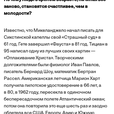
заново, становятся счастливее, чем в
молодости?
Известно, что Микеланджело начал писать для
Сикстинской капеллы свой «Страшный суд» в
61 год. Гете завершил «Фауста» в 81 год. Тициан в
95 написал одну из лучших своих картин —
«Оплакивание Христа». Творчес­кими
долгожителями были физиолог Иван Павлов,
писатель Бернард Шоу, математик Бертран
Рассел. Американская летчица Марион Харт
получила пилотское удостоверение в 66 лет, а
в 80, в 1962 году, пересекла в одиночном
беспересадочном полете Атлантический океан;
потом она повторила это еще шесть раз и заодно
облетела все США, Европу, Азию и Южную