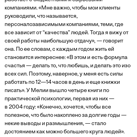
компаниями. «Мне важно, чтобы мои клиенты
руководили, что называется,
персоналозависимыми компаниями, теми, где
все зависит от “качества” людей. Тогда я вижу от
своей работы наибольшую отдачу», — говорит
она. По ее словам, с каждым годом жить ей
становится интереснее: «В этом и есть формула
счастья — делать то, что любишь, и делать это изо
всех сил. Поэтому, наверное, у меня есть силы
работать по 12—14 часов в день и еще книжки
писать». У Мелии вышло четыре книги по
практической психологии, первая из них —
в 2004 году: «Конечно, хочется, чтобы все
полезное, что было накоплено за долгие годы —
некие выводы и размышления, — стало
достоянием как можно большего круга людей».