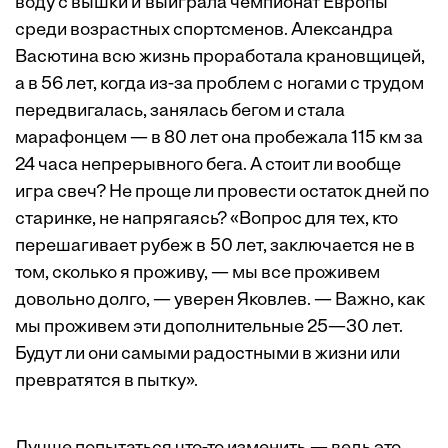
воду с вышки и вы­играла чемпионат Европы
среди возрастных спортсменов. Александра
Васютина всю жизнь проработала крановщицей,
а в 56 лет, когда из-за проблем с ногами с трудом
передвигалась, занялась бегом и стала
марафонцем — в 80 лет она пробежала 115 км за
24 часа непрерывного бега. А стоит ли вообще
игра свеч? Не проще ли провести остаток дней по
старинке, не напрягаясь? «Вопрос для тех, кто
перешагивает рубеж в 50 лет, заключается не в
том, сколько я проживу, — мы все проживем
довольно долго, — уверен Яковлев. — Важно, как
мы проживем эти дополнительные 25—30 лет.
Будут ли они самыми радостными в жизни или
превратятся в пытку».