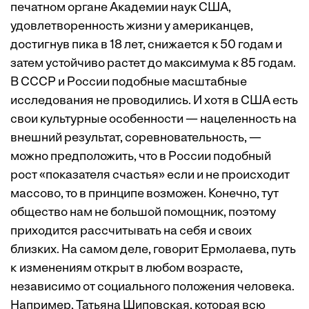
печатном органе Академии наук США,
удовлетворенность жизни у американцев,
достигнув пика в 18 лет, снижается к 50 годам и
затем устойчиво растет до максимума к 85 годам.
В СССР и России подобные масштабные
исследования не проводились. И хотя в США есть
свои культурные особенности — нацеленность на
внешний результат, соревновательность, —
можно предположить, что в России подобный
рост «показателя счастья» если и не происходит
массово, то в принципе возможен. Конечно, тут
общество нам не большой помощник, поэтому
приходится рассчитывать на себя и своих
близких. На самом деле, говорит Ермолаева, путь
к изменениям открыт в любом возрасте,
независимо от социального положения человека.
Например, Татьяна Шиповская, которая всю