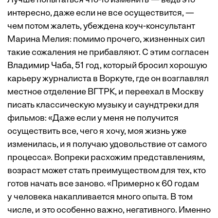
Лучше попытаться что-то изменить — ведь это
интересно, даже если не все осуществится, —
чем потом жалеть, убеждена коуч-консультант
Марина Мелия: помимо прочего, жизненных сил
такие сожаления не прибавляют. С этим согласен
Владимир Чаба, 51 год, который бросил хорошую
карьеру журналиста в Воркуте, где он возглавлял
местное отделение ВГТРК, и переехал в Москву
писать классическую музыку и саундтреки для
фильмов: «Даже если у меня не получится
осуществить все, чего я хочу, моя жизнь уже
изменилась, и я получаю удовольствие от самого
процесса». Вопреки расхожим представлениям,
возраст может стать преимуществом для тех, кто
готов начать все заново. «Примерно к 60 годам
у человека накапливается много опыта. В том
числе, и это особенно важно, негативного. Именно