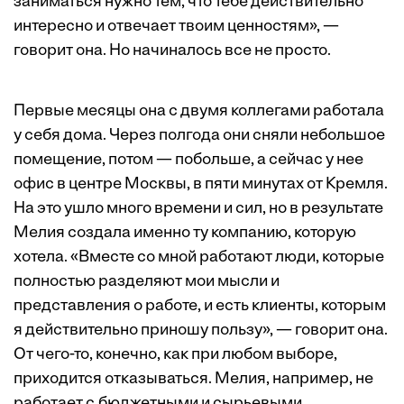
заниматься нужно тем, что тебе действительно
интересно и отвечает твоим ценностям», —
говорит она. Но начиналось все не просто.
Первые месяцы она с двумя коллегами работала
у себя дома. Через полгода они сняли небольшое
помещение, потом — побольше, а сейчас у нее
офис в центре Москвы, в пяти минутах от Кремля.
На это ушло много времени и сил, но в результате
Мелия создала именно ту компанию, которую
хотела. «Вместе со мной работают люди, которые
полностью разделяют мои мысли и
представления о работе, и есть клиенты, которым
я действительно приношу пользу», — говорит она.
От чего-то, конечно, как при любом выборе,
приходится отказываться. Мелия, например, не
работает с бюджетными и сырьевыми