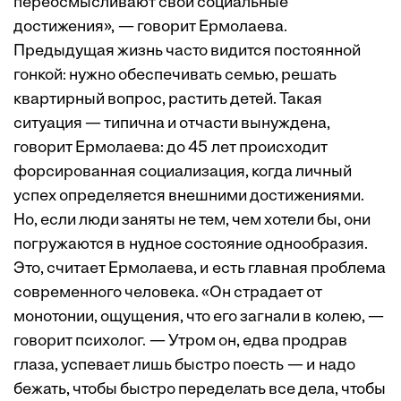
переосмысливают свои социальные
достижения», — говорит Ермолаева.
Предыдущая жизнь часто видится постоянной
гонкой: нужно обеспечивать семью, решать
квартирный вопрос, растить детей. Такая
ситуация — типична и отчасти вынуждена,
говорит Ермолаева: до 45 лет происходит
форсированная социализация, когда личный
успех определяется внешними достижениями.
Но, если люди заняты не тем, чем хотели бы, они
погружаются в нудное состояние однообразия.
Это, считает ­Ермолаева, и есть главная проблема
современного человека. «Он страдает от
монотонии, ощущения, что его загнали в колею, —
говорит психолог. — Утром он, едва продрав
глаза, успевает лишь быстро поесть — и надо
бежать, чтобы быстро переделать все дела, чтобы