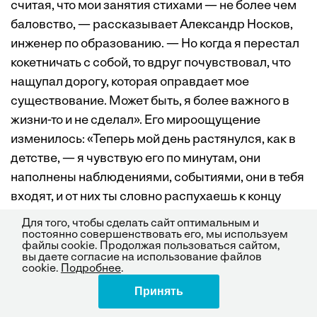
считая, что мои занятия стихами — не более чем
баловство, — рассказывает Александр Носков,
инженер по образованию. — Но когда я перестал
кокетничать с собой, то вдруг почувствовал, что
нащупал дорогу, которая оправдает мое
существование. Может быть, я более важного в
жизни-то и не сделал». Его мироощущение
изменилось: «Теперь мой день растянулся, как в
детстве, — я чувствую его по минутам, они
наполнены наблюдениями, событиями, они в тебя
входят, и от них ты словно распухаешь к концу
дня». Поэзия стала для Александра делом жизни
Для того, чтобы сделать сайт оптимальным и
— и, как ни удивительно, люди это оценили: его
постоянно совершенствовать его, мы используем
файлы cookie. Продолжая пользоваться сайтом,
стихотворения, которые он сначала просто
вы даете согласие на использование файлов
cookie.
Подробнее
.
публиковал на сайте «Стихи.ру», издали в
Принять
Поделиться
сборнике. Потом их читали со сцены МХТ им.
Чехова. «В театре был вечер поэзии — актеры