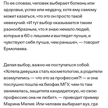
По ее словам, человек выбирает болезнь или
здоровье, успех или неудачу, хотя ему самому
может казаться, что это он просто такой
невезучий. «И тут выбор оказывается таким
разнообразным, что я знаю немало людей,
которые в 60 с лишним и выглядят лучше, и
чувствуют себя лучше, чем раньше», — говорит
Ермолаева.
Делая выбор, важно не поступаться собой.
«Хотела девушка стать косметологом, а родители
возмутились — что это за профессия?! — и она
послушно пошла на биофак МГУ, чем-то там
занималась, защитила кандидатскую, но свою
профессию она не любит», — приводит пример
Марина Мелия. Или человек выбирает вуз, где