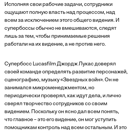
Исполняя свои рабочие задачи, сотрудники
ощущают полную власть над процессом, над
всем за исключением этого общего видения. И
супербоссы обычно не вмешиваются, следят
лишь за тем, чтобы принимаемые решения
работали на их видение, а не против него.
Супербосс Lucasfilm Джордж Лукас доверял
своей команде определять развитие персонажей,
сценографию, музыку «Звездных войн». Он не
занимался микроменеджментом, но
периодически проверял, как идут дела, и лично
сверял творчество сотрудников со своим
видением. Поскольку он ясно дал всем понять,
что главное – это его видение, он мог уступить
помощникам контроль над всем остальным. И это