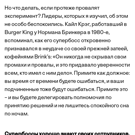
Но что делать, если протеже провалят
эксперимент? Лидеры, которых я изучил, об этом
не особо беспокоились. Кайл Крэг, работавший в
Burger King у Нормана Бринкера в 1980-е,
вспоминал, как его супербосс откровенно
признавался в неудаче со своей прежней затеей,
кофейнями Brink’s: «Он никогда не скрывал свои
промахи и провалы, и это придавало уверенности
всем, кто имел с ним дело». Примите как должное:
вы время от времени будете ошибаться, и ваши
подчиненные тоже будут ошибаться. Примите это
– и вы будете делегировать полномочия по
принятию решений и не лишитесь спокойного сна
по ночам.
Супербоссы хорошо знают своих сотрудников.