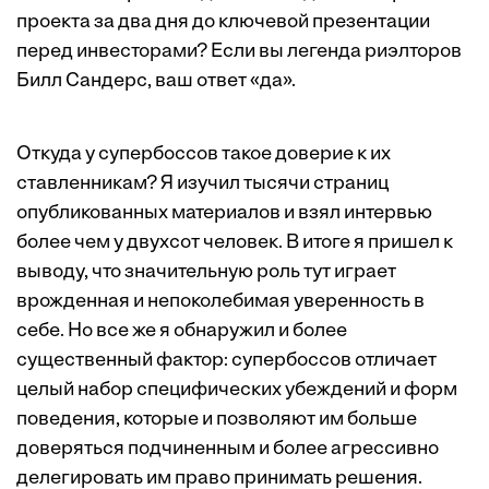
проекта за два дня до ключевой презентации
перед инвесторами? Если вы легенда риэлторов
Билл Сандерс, ваш ответ «да».
Откуда у супербоссов такое доверие к их
ставленникам? Я изучил тысячи страниц
опубликованных материалов и взял интервью
более чем у двухсот человек. В итоге я пришел к
выводу, что значительную роль тут играет
врожденная и непоколебимая уверенность в
себе. Но все же я обнаружил и более
существенный фактор: супербоссов отличает
целый набор специфических убеждений и форм
поведения, которые и позволяют им больше
доверяться подчиненным и более агрессивно
делегировать им право принимать решения.