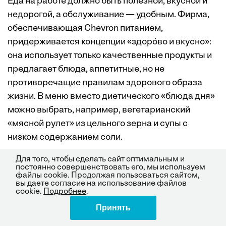
Еда на работе должно быть полезной, вкусной и
недорогой, а обслуживание — удобным. Фирма,
обеспечивающая Chevron питанием,
придерживается концепции «здорóво и вкусно»:
она использует только качественные продукты и
предлагает блюда, аппетитные, но не
противоречащие правилам здорового образа
жизни. В меню вместо диетического «блюда дня»
можно выбрать, например, вегетарианский
«мясной рулет» из цельного зерна и супы с
низком содержанием соли.
Для того, чтобы сделать сайт оптимальным и
постоянно совершенствовать его, мы используем
Доступ к информации.
Организации все чаще
файлы cookie. Продолжая пользоваться сайтом,
вы даете согласие на использование файлов
распространяют информацию о своих
cookie.
Подробнее
.
оздоровительных программах, собирают
Принять
Поделиться
результаты диспансеризации сотрудников и их
соображения о тех или иных мероприятиях через