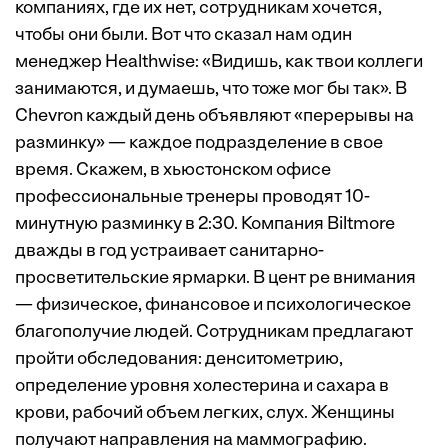
компаниях, где их нет, сотрудникам хочется,
чтобы они были. Вот что сказал нам один
менеджер Healthwise: «Видишь, как твои коллеги
занимаются, и думаешь, что тоже мог бы так». В
Chevron каждый день объявляют «перерывы на
разминку» — каждое подразделение в свое
время. Скажем, в хьюстонском офисе
профессиональные тренеры проводят 10-
минутную разминку в 2:30. Компания Biltmore
дважды в год устраивает санитарно-
просветительские ярмарки. В цент ре внимания
— физическое, финансовое и психологическое
благополучие людей. Сотрудникам предлагают
пройти обследования: денситометрию,
определение уровня холестерина и сахара в
крови, рабочий объем легких, слух. Женщины
получают направления на маммографию.