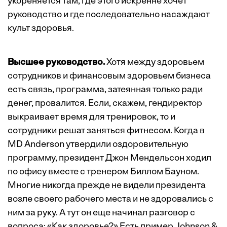
укореняется там, где этого искренне хочет
руководство и где последовательно насаждают
культ здоровья.
Высшее руководство.
Хотя между здоровьем
сотрудников и финансовым здоровьем бизнеса
есть связь, программа, затеянная только ради
денег, провалится. Если, скажем, гендиректор
выкраивает время для тренировок, то и
сотрудники решат заняться фитнесом. Когда в
MD Anderson утвердили оздоровительную
программу, президент Джон Мендельсон ходил
по офису вместе с тренером Биллом Бауном.
Многие никогда прежде не видели президента
возле своего рабочего места и не здоровались с
ним за руку. А тут он еще начинал разговор с
вопроса: «Как здоровье?» Есть пример Johnson &