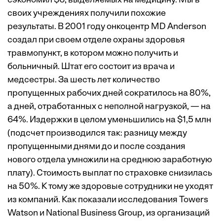
сэкономил $6, выделяемых на медицину. Мы в
своих учреждениях получили похожие
результаты. В 2001 году онкоцентр MD Anderson
создал при своем отделе охраны здоровья
травмопункт, в котором можно получить и
больничный. Штат его состоит из врача и
медсестры. За шесть лет количество
пропущенных рабочих дней сократилось на 80%,
а дней, отработанных с неполной нагрузкой, — на
64%. Издержки в целом уменьшились на $1,5 млн
(подсчет производился так: разницу между
пропущенными днями до и после создания
нового отдела умножили на среднюю заработную
плату). Стоимость выплат по страховке снизилась
на 50%. К тому же здоровые сотрудники не уходят
из компаний. Как показали исследования Towers
Watson и National Business Group, из организаций