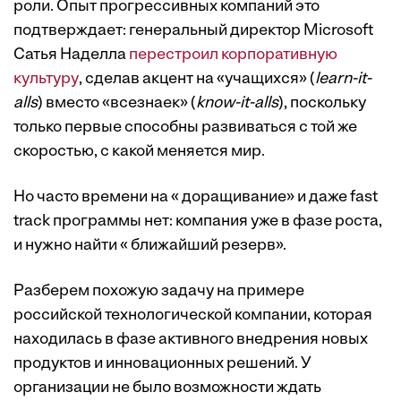
роли. Опыт прогрессивных компаний это
подтверждает: генеральный директор Microsoft
Сатья Наделла
перестроил корпоративную
культуру
, сделав акцент на «учащихся» (
learn-it-
alls
) вместо «всезнаек» (
know-it-alls
), поскольку
только первые способны развиваться с той же
скоростью, с какой меняется мир.
Но часто времени на « доращивание» и даже fast
track программы нет: компания уже в фазе роста,
и нужно найти « ближайший резерв».
Разберем похожую задачу на примере
российской технологической компании, которая
находилась в фазе активного внедрения новых
продуктов и инновационных решений. У
организации не было возможности ждать