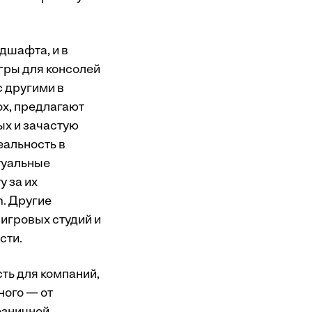
дшафта, и в
гры для консолей
с другими в
ox, предлагают
ых и зачастую
еальность в
туальные
у за их
m. Другие
 игровых студий и
сти.
ть для компаний,
ного — от