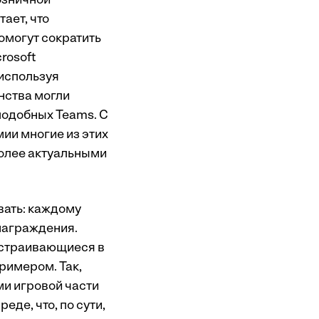
озничной
ает, что
омогут сократить
rosoft
используя
нства могли
подобных Teams. С
ии многие из этих
более актуальными
вать: каждому
знаграждения.
встраивающиеся в
римером. Так,
ми игровой части
де, что, по сути,