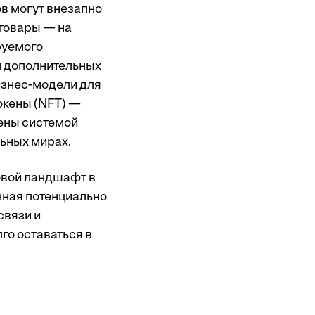
в могут внезапно
 товары — на
руемого
м дополнительных
изнес-модели для
окены (NFT) —
ены системой
ьных мирах.
овой ландшафт в
нная потенциально
связи и
го оставаться в