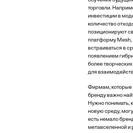
обучения будущих
торговли. Наприме
инвестиции в моде
количество отходо
позиционируют св
платформу Mesh, 
встраиваться в с
появлением гибри
более творческих
для взаимодейств
Фирмам, которые 
бренду важно най
Нужно понимать, 
новую среду, могу
есть немало брен
метавселенной и р