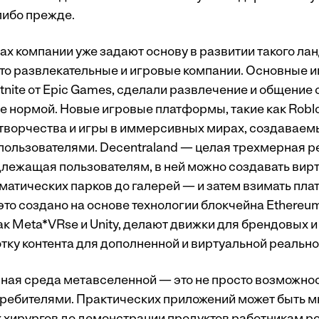
либо прежде.
ах компании уже задают основу в развитии такого лан
то развлекательные и игровые компании. Основные и
ortnite от Epic Games, сделали развлечение и общение 
е нормой. Новые игровые платформы, такие как Robl
творчества и игры в иммерсивных мирах, создаваем
ользователями. Decentraland — целая трехмерная р
длежащая пользователям, в ней можно создавать вир
матических парков до галерей — и затем взимать плат
это создано на основе технологии блокчейна Ethereu
ак Meta*VRse и Unity, делают движки для брендовых и
тку контента для дополненной и виртуальной реально
ая среда метавселенной — это не просто возможнос
ребителями. Практических приложений может быть м