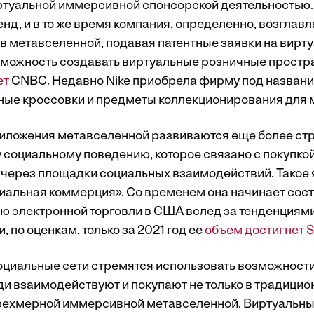
ртуальной иммерсивной спонсорской деятельностью.
нд, и в то же время компания, определенно, возглав
 в метавселенной, подавая патентные заявки на вирт
можность создавать виртуальные розничные простра
ет
CNBC. Недавно Nike приобрела фирму под названи
ные кроссовки и предметы коллекционирования для 
иложения метавселенной развиваются еще более ст
 социальному поведению, которое связано с покупкой
через площадки социальных взаимодействий. Такое 
циальная коммерция». Со временем она начинает сост
ю электронной торговли в США вслед за тенденциями
, по оценкам, только за 2021 год ее
объем достигнет 
социальные сети стремятся использовать возможност
ди взаимодействуют и покупают не только в традицио
в трехмерной иммерсивной метавселенной. Виртуальн