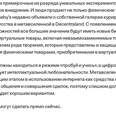
 и примерочные из разряда уникальных эксперименто
ое внедрение. И люди продают не только физические
heby’s недавно объявили о собственной галерее кури
усства в метавселенной в Decentraland. С появление
ожностей все большее значение будут иметь новые б
иртуальные товары, включая невзаимозаменяемые т
воем роде творения, которые представлены и защищ
ля физическими товарами, приобретенными в виртуал
лжны находиться в режиме «пробуй и учись», а цифр
ует интеллектуальной любознательности. Метавселе
им этапом в использовании интернета как средства 
 общения и совершения сделок, поэтому слишком дол
будет хорошим вариантом.
могут сделать прямо сейчас.