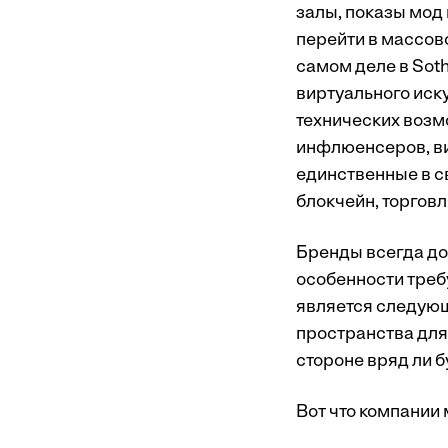
залы, показы мод
перейти в массов
самом деле в Sot
виртуального иск
технических возм
инфлюенсеров, в
единственные в с
блокчейн, торгов
Бренды всегда до
особенности треб
является следующ
пространства для
стороне вряд ли 
Вот что компании 