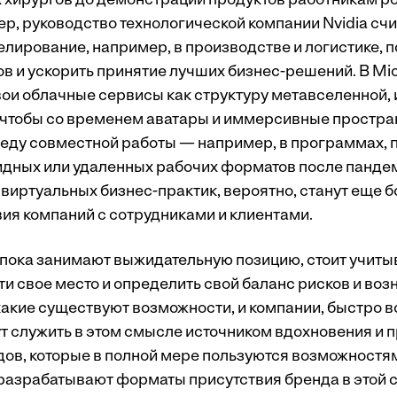
 хирургов до демонстрации продуктов работникам р
р, руководство технологической компании Nvidia счит
лирование, например, в производстве и логистике, п
в и ускорить принятие лучших бизнес-решений. В Mic
ои облачные сервисы как структуру метавселенной, 
чтобы со временем аватары и иммерсивные простра
реду совместной работы — например, в программах, 
дных или удаленных рабочих форматов после пандем
 виртуальных бизнес-практик, вероятно, станут еще 
ия компаний с сотрудниками и клиентами.
пока занимают выжидательную позицию, стоит учиты
ти свое место и определить свой баланс рисков и во
какие существуют возможности, и компании, быстро 
т служить в этом смысле источником вдохновения и п
дов, которые в полной мере пользуются возможностя
азрабатывают форматы присутствия бренда в этой сре