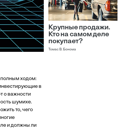
Крупные продажи.
Кто на самом деле
покупает?
Томас В. Бонома
 полным ходом:
, инвестирующие в
т о важности
ность шумихе.
жить то, чего
многие
ле и должны ли