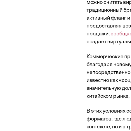
можно считать ви
традиционный бре
активный фланг и
предоставляя воз
продажи,
сообща
создает виртуаль
Коммерческие пр
благодаря новому
непосредственно 
известно как «со
значительную дол
китайском рынке, и
В этих условиях 
форматов, где лю
контексте, но и 