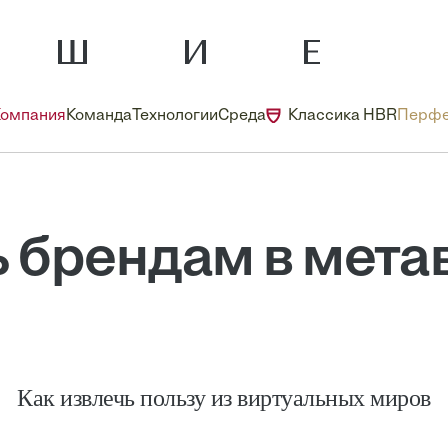
Компания
Команда
Технологии
Среда
Классика HBR
Перфе
ь брендам в мет
Как извлечь пользу из виртуальных миров