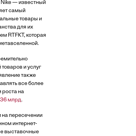
 Nike — известный
ляет самый
уальные товары и
нства для их
ем RTFKT, которая
метавселенной.
ремительно
 товаров и услуг
явление также
авлять все более
 роста на
$36 млрд
.
и на пересечении
нном интернет-
ые выставочные