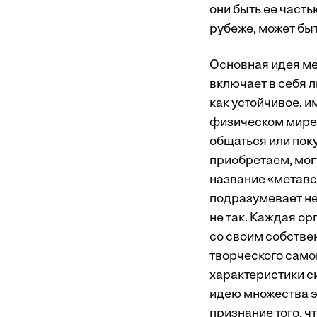
они быть ее част
рубеже, может быт
Основная идея ме
включает в себя 
как устойчивое, и
физическом мире.
общаться или поку
приобретаем, мог
название «метавсе
подразумевает не
не так. Каждая ор
со своим собстве
творческого само
характеристики с
идею множества э
признание того, 