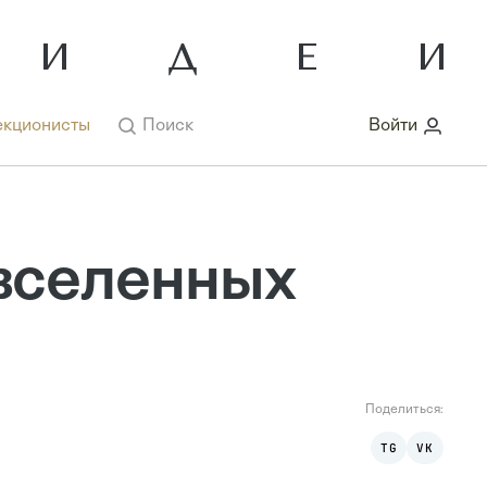
кционисты
Поиск
Войти
авселенных
Поделиться:
TG
VK