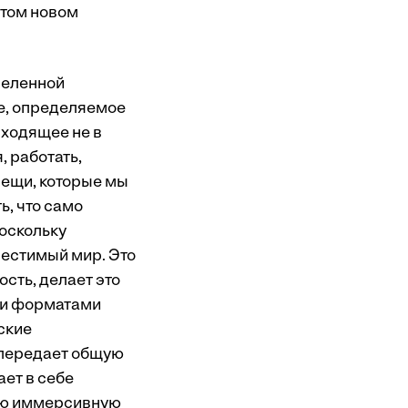
этом новом
селенной
е, определяемое
сходящее не в
 работать,
 вещи, которые мы
ь, что само
поскольку
естимый мир. Это
сть, делает это
 и форматами
ские
 передает общую
ет в себе
ную иммерсивную