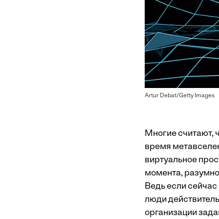
Artur Debat/Getty Images
Многие считают, 
время метавселен
виртуальное прос
момента, разумно 
Ведь если сейчас 
люди действительн
организации зада