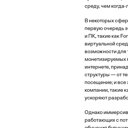
среду, чем когда-
В некоторых сфер
первую очередь э
и ПК, такие как F
виртуальной сред
возможности для 
монетизируемых п
интернете, прина
структуры — от те
посещение; и все 
компании, такие к
ускоряют разрабо
Однако иммерсивн
работающих с пот