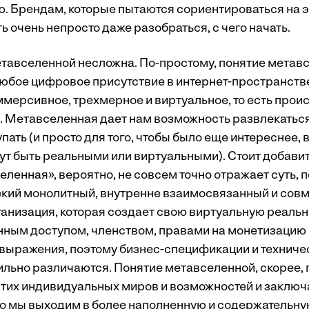
ью. Брендам, которые пытаются сориентироваться на 
ь очень непросто даже разобраться, с чего начать.
тавселенной несложна. По-простому, понятие метав
любое цифровое присутствие в интернет-пространств
ммерсивное, трехмерное и виртуальное, то есть прои
 Метавселенная дает нам возможность развлекаться,
пать (и просто для того, чтобы было еще интереснее,
ут быть реальными или виртуальными). Стоит добавит
ленная», вероятно, не совсем точно отражает суть, 
кий монолитный, внутренне взаимосвязанный и совм
ганизация, которая создает свою виртуальную реально
нным доступом, членством, правами на монетизацию
выражения, поэтому бизнес-спецификации и техниче
ильно различаются. Понятие метавселенной, скорее,
тих индивидуальных миров и возможностей и заключа
что мы выходим в более наполненную и содержатель