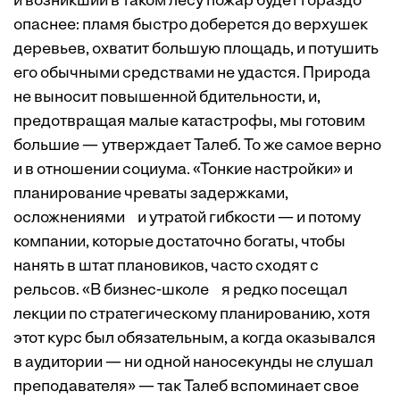
и возникший в таком лесу пожар будет гораздо
опаснее: пламя быстро доберется до верхушек
деревьев, охватит большую площадь, и потушить
его обычными средствами не удастся. Природа
не выносит повышенной бдительности, и,
предотвращая малые катастрофы, мы готовим
большие — утверждает Талеб. То же самое верно
и в отношении социума. «Тонкие настройки» и
планирование чреваты задержками,
осложнениями и утратой гибкости — и потому
компании, которые достаточно богаты, чтобы
нанять в штат плановиков, часто сходят с
рельсов. «В бизнес-школе я редко посещал
лекции по стратегическому планированию, хотя
этот курс был обязательным, а когда оказывался
в аудитории — ни одной наносекунды не слушал
преподавателя» — так Талеб вспоминает свое