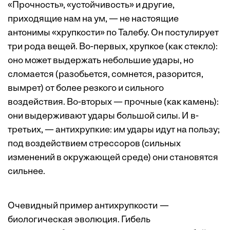
«Прочность», «устойчивость» и другие,
приходящие нам на ум, — не настоящие
антонимы «хрупкости» по Талебу. Он постулирует
три рода вещей. Во-первых, хрупкое (как стекло):
оно может выдержать небольшие удары, но
сломается (разобьется, сомнется, разорится,
вымрет) от более резкого и сильного
воздействия. Во-вторых — прочные (как камень):
они выдерживают удары большой силы. И в-
третьих, — антихрупкие: им удары идут на пользу;
под воздействием стрессоров (сильных
изменений в окружающей среде) они становятся
сильнее.
Очевидный пример антихрупкости —
биологическая эволюция. Гибель