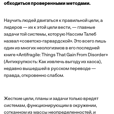
обходиться проверенными методами.
Научить людей двигаться к правильной цели, а
лидеров — их к этой цели вести, — главные
задачи той системы, которую Нассим Талеб
назвал «советско-гарвардской». Это всего лишь
один из многих нео­логизмов в его последней
книге «Antifragile: Things That Gain From Disorder»
(Антихрупкость: Как извлечь выгоду из хаоса),
недавно вышедшей в русском переводе —
правда, откровенно слабом.
Жесткие цели, планы и задачи только вредят
системам, функционирующим в окружении,
сотканном из массы неопределенностей, и