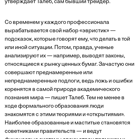
утверждает Талеб, сам бывший трейдер.
Со временем у каждого профессионала
вырабатывается свой набор «эвристик» —
подсказок, которые говорят ему, что делать в той
или иной ситуации. Потом, правда, ученые
анализируют их — например, выводят законы,
относящиеся к рынку ценных бумаг. Зачастую они
совершают преднамеренные или
непреднамеренные подлоги, ведь ложь и ошибки
коренятся в самой природе академического
познания мира — пишет Талеб. Тем не менее в
ходе формального образования люди
знакомятся с этими теориями и «открытиями».
Наиболее образованные и маститые становятся
советниками правительств — и ведут