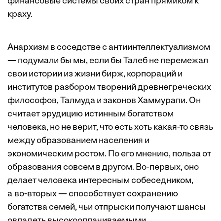
финансовые системы своих стран прямиком к
краху.
Анархизм в соседстве с антиинтеллектуализмом
— подумали бы мы, если бы Талеб не перемежал
свои истории из жизни бирж, корпораций и
институтов разбором творений древнегреческих
философов, Талмуда и законов Хаммурапи. Он
считает эрудицию истинным богатством
человека, но не верит, что есть хоть какая-то связь
между образованием населения и
экономическим ростом. По его мнению, польза от
образования совсем в другом. Во-первых, оно
делает человека интересным собеседником,
а во-вторых — способствует сохранению
богатства семей, чьи отпрыски получают шансы
овладеть высокооплачиваемыми