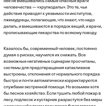
нее не вмешивались самые опасные враги
человечества — «хрупкоделы». Это те, чьи
действия приводят к уязвимости институтов,
лжемудрецы, полагающие, что знают, что надо
делать, и вмешиваются в порядок вещей, и врачи,
прописывающие лекарства по всякому поводу.
Казалось бы, современный человек, постоянно
думая о рисках, научился их снижать. Все
возможные негативные сценарии просчитаны,
системы для предотвращения катаклизмов
выстроены, отклонения от нормального порядка
быстро и почти автоматически корректируются
службами экстренной помощи. Но возьмем хотя
бы лесное хозяйство. Если тушить любой пожар в
лесу, подлесок и кустарник разрастутся без меры