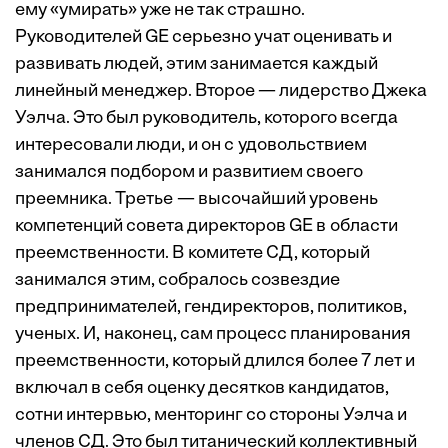
ему «умирать» уже не так страшно.
Руководителей GE серьезно учат оценивать и
развивать людей, этим занимается каждый
линейный менеджер. Второе — лидерство Джека
Уэлча. Это был руководитель, которого всегда
интересовали люди, и он с удовольствием
занимался подбором и развитием своего
преемника. Третье — высочайший уровень
компетенций совета директоров GE в области
преемственности. В комитете СД, который
занимался этим, собралось созвездие
предпринимателей, гендиректоров, политиков,
ученых. И, наконец, сам процесс планирования
преемственности, который длился более 7 лет и
включал в себя оценку десятков кандидатов,
сотни интервью, менторинг со стороны Уэлча и
членов СД. Это был титанический коллективный