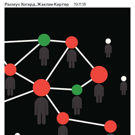
Расмус Хогард, Жаклин Картер
19.11.18