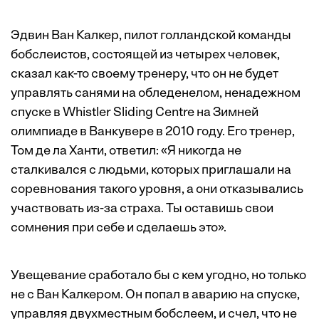
Эдвин Ван Калкер, пилот голландской команды
бобслеистов, состоящей из четырех человек,
сказал как-то своему тренеру, что он не будет
управлять санями на обледенелом, ненадежном
спуске в Whistler Sliding Centre на Зимней
олимпиаде в Ванкувере в 2010 году. Его тренер,
Том де ла Ханти, ответил: «Я никогда не
сталкивался с людьми, которых приглашали на
соревнования такого уровня, а они отказывались
участвовать из-за страха. Ты оставишь свои
сомнения при себе и сделаешь это».
Увещевание сработало бы с кем угодно, но только
не с Ван Калкером. Он попал в аварию на спуске,
управляя двухместным бобслеем, и счел, что не