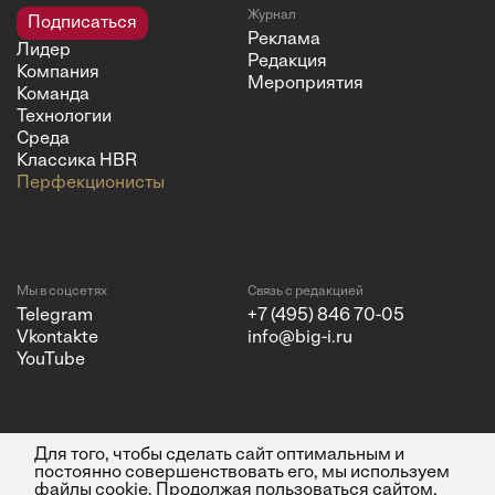
Журнал
Подписаться
Реклама
Лидер
Редакция
Компания
Мероприятия
Команда
Технологии
Среда
Классика HBR
Перфекционисты
Мы в соцсетях
Связь с редакцией
Telegram
+7 (495) 846 70-05
Vkontakte
info@big-i.ru
YouTube
Для того, чтобы сделать сайт оптимальным и
Политика конфиденциальности
© 2026 ООО "Бизнес Инсайт
постоянно совершенствовать его, мы используем
Медиа"
файлы cookie. Продолжая пользоваться сайтом,