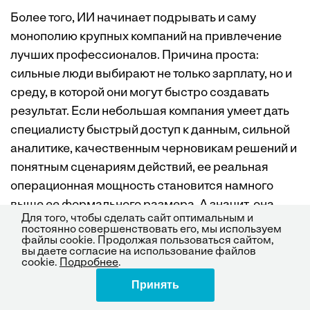
Более того, ИИ начинает подрывать и саму
монополию крупных компаний на привлечение
лучших профессионалов. Причина проста:
сильные люди выбирают не только зарплату, но и
среду, в которой они могут быстро создавать
результат. Если небольшая компания умеет дать
специалисту быстрый доступ к данным, сильной
аналитике, качественным черновикам решений и
понятным сценариям действий, ее реальная
операционная мощность становится намного
выше ее формального размера. А значит, она
Для того, чтобы сделать сайт оптимальным и
начинает быть интересной для более сильных
постоянно совершенствовать его, мы используем
файлы cookie. Продолжая пользоваться сайтом,
людей, чем раньше.
вы даете согласие на использование файлов
cookie.
Подробнее
.
При этом важно не впадать в другую крайность.
Принять
Поделиться
ИИ не заменяет предпринимательское чутье,