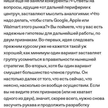
ниши еще не заняли конкуренты?» Ответы на
вопросы, идущие «от дальней периферии к
центру», заставляют мыслить аналогиями: «Что
надо делать, чтобы стать Google, Apple или
Walmart этого рынка?» Вы поймете, что у вас есть
надежные гипотезы для дальнейшей работы, по
двум признакам. Во-первых, идея следовать
прежним курсом уже не кажется такой уж
хорошей; как минимум один вариант заставляет
группу усомниться в правильности нынешней
стратегии. Во-вторых, хотя бы один вариант
смущает большинство членов группы. Он
настолько далек от того, что есть сейчас, что
неясно, насколько он вообще осуществим. Если
вы не видите этих признаков (или не хватает
одного из двух), значит, скорее всего, нужно снова
засучить рукава и продолжить разработку