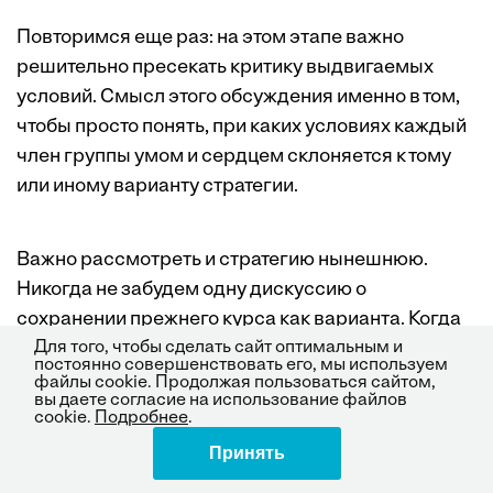
Повторимся еще раз: на этом этапе важно
решительно пресекать критику выдвигаемых
условий. Смысл этого обсуждения именно в том,
чтобы просто понять, при каких условиях каждый
член группы умом и сердцем склоняется к тому
или иному варианту стратегии.
Важно рассмотреть и стратегию нынешнюю.
Никогда не забудем одну дискуссию о
сохранении прежнего курса как варианта. Когда
совещание уже близилось к концу, президент
Для того, чтобы сделать сайт оптимальным и
постоянно совершенствовать его, мы используем
компании вскочил с кресла и опрометью выбежал
файлы cookie. Продолжая пользоваться сайтом,
вы даете согласие на использование файлов
из комнаты. Минут через десять он вернулся,
cookie.
Подробнее
.
и коллеги спросили, все ли с ним в порядке. Он
Принять
Поделиться
сказал, что ему вдруг ясна стала вся